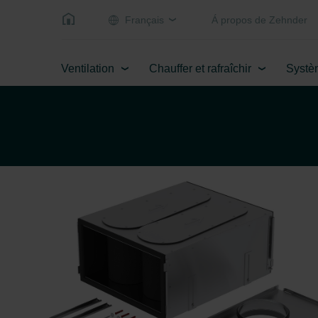
Français
Á propos de Zehnder
Ventilation
Chauffer et rafraîchir
Systè