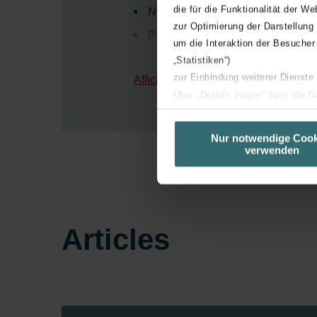
die für die Funktionalität der We
Nettoyage facile : l’isolation inté
zur Optimierung der Darstellung
Pas de ponts thermiques : les tub
um die Interaktion der Besucher
Longévité : les matériaux résistan
„Statistiken“)
zur Einbindung weiterer Dienste
Afficher plus
Über „Details zeigen“ bzw. die 
die jeweiligen Cookies an oder l
unserer Website verwenden, um 
Nur notwendige Cook
verwenden
basierend auf Ihren Interessen z
Datenschutzerklärung widerrufen
Datenschutzerklärung der Zeh
Zehnder Group AG: Data Priva
Articles
Zehnder Group België nv/sa: Dé
Zehnder Group Czech Republic
Zehnder Group France: Protec
Zehnder Group Ibérica SAU: Po
Zehnder Group Italia S.r.l.: Pr