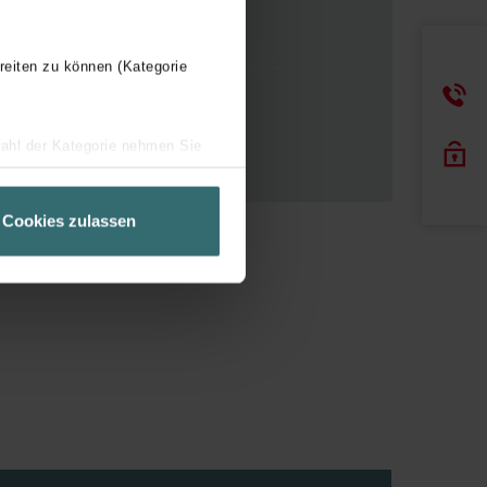
r.
reiten zu können (Kategorie
e vie.
wahl der Kategorie nehmen Sie
ir Ihren Besuchsverlauf auf
geschneiderte Informationen
Cookies zulassen
ch über einen Link in der