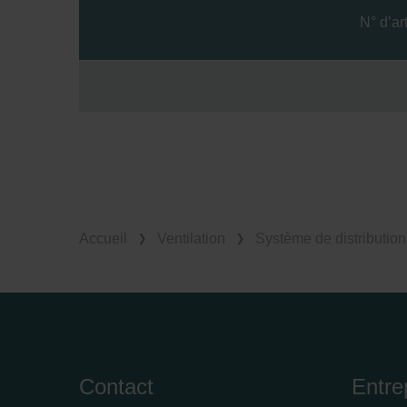
N° d’art
Zehnder Group İç Mekan İklimle
Zehnder Group Nederland bv: 
Zehnder Group Sales Internati
Zehnder Group Schweiz AG: D
Zehnder Polska Sp. z o.o.: O
Zehnder Group UK Limited: Pr
Accueil
Ventilation
Système de distribution 
Contact
Entre