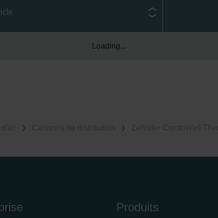
icle
ndirme Sanayi ve Ticaret Limitet Şirketi: Web Sitesi Çerezleri
Privacyverklaringen
onal: Privacy Policy
Loading...
atenschutz
świadczenie o ochronie danych Zehnder
ivacy Policy
d'air
Caissons de distribution
Zehnder ComfoWell The
prise
Produits