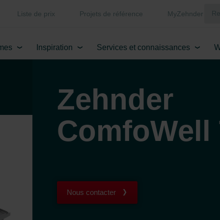
Liste de prix
Projets de référence
MyZehnder
mes
Inspiration
Services et connaissances
W
Zehnder
ComfoWell
Nous contacter