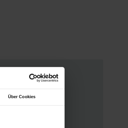
’air climatisé grâce à l’isolation
Über Cookies
at
 plaques de raccordement. Les