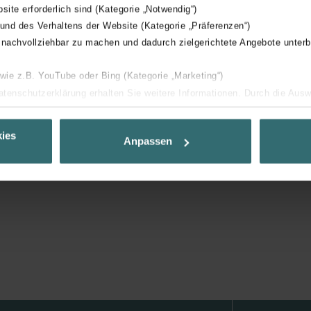
bsite erforderlich sind (Kategorie „Notwendig“)
rieure est dotée d’un revêtement hygiénique lisse, facile à nettoye
 und des Verhaltens der Website (Kategorie „Präferenzen“)
ulures de raccordement sont pré-isolées.
 nachvollziehbar zu machen und dadurch zielgerichtete Angebote unterb
ts à la corrosion et à la chaleur garantissent une longue durée d
 wie z.B. YouTube oder Bing (Kategorie „Marketing“)
Datenschutzerklärung erhalten Sie weitere Informationen. Durch die Aus
ehnen sie ab. Bei der Auswahl von „Statistiken“ willigen Sie ein, dass w
Ihnen die bestmögliche Nutzererfahrung zu ermöglichen und Ihnen maß
ies
Anpassen
ur Verfügung zu stellen. Alle Einwilligungen können Sie selbstverständli
.
nder Group
cy
clarations de confidentialité
 s.r.o.: Zásady ochrany osobních údajů
tion des données
lítica de privacidad
ivacy