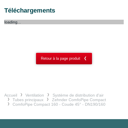
Téléchargements
loading...
Retour à la page produit
Accueil
Ventilation
Système de distribution d'air
Tubes principaux
Zehnder ComfoPipe Compact
ComfoPipe Compact 160 - Coude 45° - DN190/160