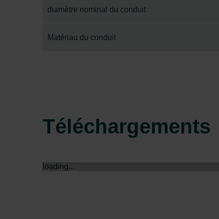
Zehnder Group İç Mekan İklimle
diamètre nominal du conduit
Zehnder Group Nederland bv: 
Zehnder Group Sales Internati
Matériau du conduit
Zehnder Group Schweiz AG: D
Zehnder Polska Sp. z o.o.: O
Zehnder Group UK Limited: Pr
Téléchargements
loading...