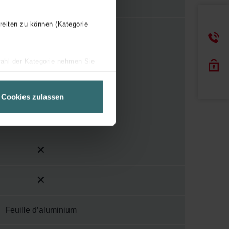
Autre
reiten zu können (Kategorie
wahl der Kategorie nehmen Sie
onduit isolé à l'intérieur
ir Ihren Besuchsverlauf auf
geschneiderte Informationen
Noir
Cookies zulassen
ch über einen Link in der
Extrémité de conduit
Feuille d’aluminium