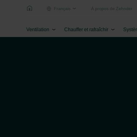
Français
Á propos de Zehnder
Ventilation
Chauffer et rafraîchir
Systè