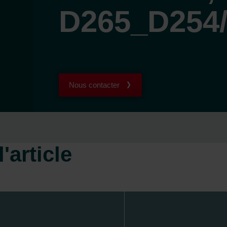
D265_D254
Nous contacter
'article