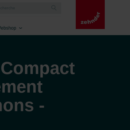
ebshop
 Compact
ement
ons -