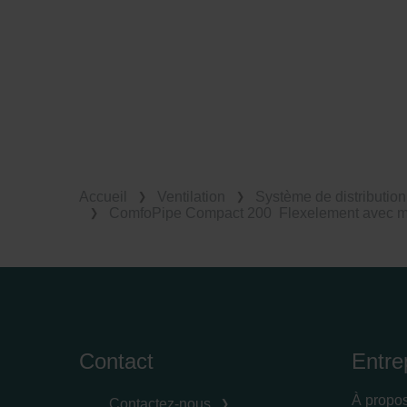
Accueil
Ventilation
Système de distribution 
ComfoPipe Compact 200 Flexelement avec 
Contact
Entre
À propo
Contactez-nous