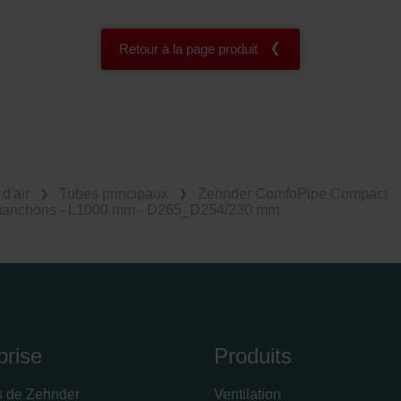
Retour à la page produit
d'air
Tubes principaux
Zehnder ComfoPipe Compact
manchons - L1000 mm - D265_D254/230 mm
prise
Produits
s de Zehnder
Ventilation