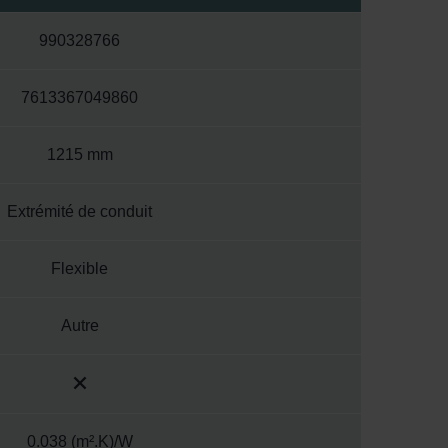
990328766
7613367049860
1215 mm
Extrémité de conduit
Flexible
Autre
0.038 (m².K)/W