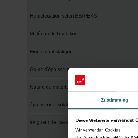
Homologation selon BBR/EKS
Matériau de l'isolation
Finition antistatique
Gaine d'épaisseur de paroi
Nature du matériau du conduit
Zustimmung
épaisseur d'isolation
Diese Webseite verwendet 
longueur de travail
Wir verwenden Cookies,
die für die Funktionalität der We