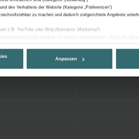
 und des Verhaltens der Website (Kategorie „Präferenzen“)
 nachvollziehbar zu machen und dadurch zielgerichtete Angebote unterb
 wie z.B. YouTube oder Bing (Kategorie „Marketing“)
Datenschutzerklärung erhalten Sie weitere Informationen. Durch die Aus
C
ehnen sie ab. Bei der Auswahl von „Statistiken“ willigen Sie ein, dass w
Ihnen die bestmögliche Nutzererfahrung zu ermöglichen und Ihnen maß
ies
Anpassen
ur Verfügung zu stellen. Alle Einwilligungen können Sie selbstverständli
.
nder Group
cy
clarations de confidentialité
 s.r.o.: Zásady ochrany osobních údajů
tion des données
lítica de privacidad
ivacy