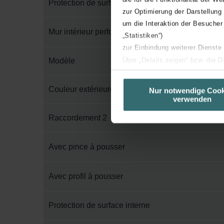
Protection de surface externe
zur Optimierung der Darstellung
um die Interaktion der Besucher
Mur intérieur perforé
„Statistiken“)
zur Einbindung weiterer Dienste
Über „Details zeigen“ bzw. die 
Modèle
die jeweiligen Cookies an oder l
unserer Website verwenden, um 
Couleur extérieure
Nur notwendige Cook
verwenden
basierend auf Ihren Interessen z
Datenschutzerklärung widerrufen
Raccordement 2
Datenschutzerklärung der Zeh
Avec pince à pousser
Zehnder Group AG: Data Priva
Zehnder Group België nv/sa: Dé
Avec profil à pousser
Zehnder Group Czech Republic
Zehnder Group France: Protec
Zehnder Group Ibérica SAU: Po
Protection de surface interne
Zehnder Group Italia S.r.l.: Pr