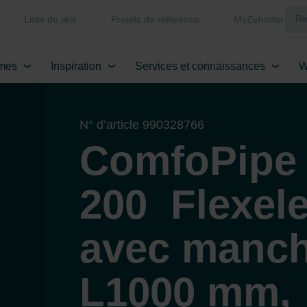
Liste de prix
Projets de référence
MyZehnder
mes
Inspiration
Services et connaissances
W
N° d’article 990328766
ComfoPipe
200 Flexel
avec manch
L1000 mm,