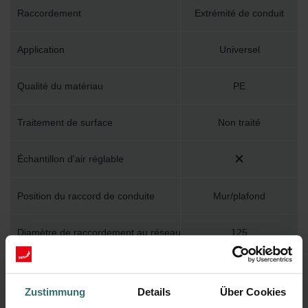
Raccordement
Extrémité de conduit
Application
Universel
Qualité du matériau
PE
Traitement de surface
Non traité
Échantillon d'air réglable
Position du raccord de conduite
Mur/plafond
Diamètre de raccordement au réseau
125
Nombre de raccords de conduite
1
Zustimmung
Details
Über Cookies
Avec grille