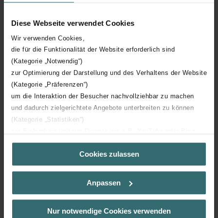
Diese Webseite verwendet Cookies
Emplacement de la grille
Mur/plafond
Wir verwenden Cookies,
die für die Funktionalität der Website erforderlich sind
Matériau
Plastique
(Kategorie „Notwendig“)
zur Optimierung der Darstellung und des Verhaltens der Website
Raccordement de canal
Rond
(Kategorie „Präferenzen“)
um die Interaktion der Besucher nachvollziehbar zu machen
und dadurch zielgerichtete Angebote unterbreiten zu können
(Kategorie „Statistiken“)
zur Einbindung weiterer Dienste wie z.B. YouTube oder Bing
Téléchargements
(Kategorie „Marketing“)
Cookies zulassen
Über „Details zeigen“ bzw. die Datenschutzerklärung erhalten
loading...
Sie weitere Informationen. Durch die Auswahl der Kategorie
nehmen Sie die jeweiligen Cookies an oder lehnen sie ab. Bei
Anpassen
der Auswahl von „Statistiken“ willigen Sie ein, dass wir Ihren
Besuchsverlauf auf unserer Website verwenden, um Ihnen die
bestmögliche Nutzererfahrung zu ermöglichen und Ihnen
Nur notwendige Cookies verwenden