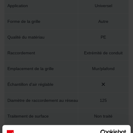
Application
Universel
Forme de la grille
Autre
Qualité du matériau
PE
Raccordement
Extrémité de conduit
Emplacement de la grille
Mur/plafond
Échantillon d'air réglable
Diamètre de raccordement au réseau
125
Traitement de surface
Non traité
Nombre de raccords de conduite
1