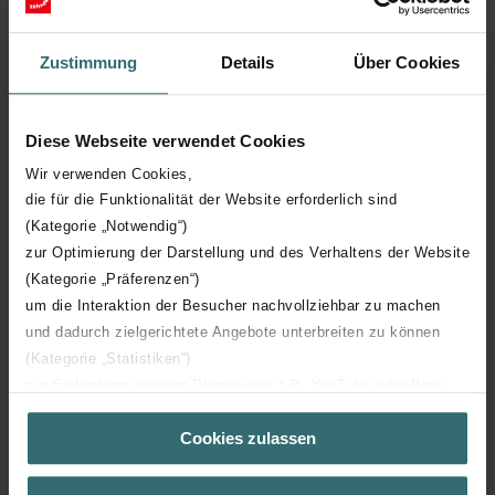
Position du raccord de conduite
Mur/plafond
Zustimmung
Details
Über Cookies
Couleur de la grille
Autre
Diese Webseite verwendet Cookies
Avec grille
Wir verwenden Cookies,
die für die Funktionalität der Website erforderlich sind
(Kategorie „Notwendig“)
Numéro RAL
9005
zur Optimierung der Darstellung und des Verhaltens der Website
(Kategorie „Präferenzen“)
Matériau
Plastique
um die Interaktion der Besucher nachvollziehbar zu machen
und dadurch zielgerichtete Angebote unterbreiten zu können
Raccordement de canal
Rond
(Kategorie „Statistiken“)
zur Einbindung weiterer Dienste wie z.B. YouTube oder Bing
(Kategorie „Marketing“)
Cookies zulassen
Über „Details zeigen“ bzw. die Datenschutzerklärung erhalten
Sie weitere Informationen. Durch die Auswahl der Kategorie
nehmen Sie die jeweiligen Cookies an oder lehnen sie ab. Bei