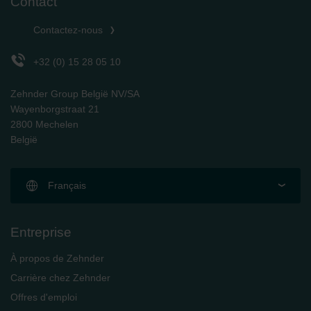
Contact
Zehnder Group Schweiz AG: Datenschutz
Zehnder Polska Sp. z o.o.: Oświadczenie o ochronie
Contactez-nous
danych Zehnder
Zehnder Group UK Limited: Privacy Policy
+32 (0) 15 28 05 10
Zehnder Group België NV/SA
Wayenborgstraat 21
2800 Mechelen
België
Français
Entreprise
À propos de Zehnder
Carrière chez Zehnder
Offres d'emploi