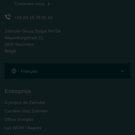
Contactez-nous
Zehnder Polska Sp. z o.o.: Oświadczenie o ochronie
danych Zehnder
Zehnder Group UK Limited: Privacy Policy
+32 (0) 15 28 05 10
Zehnder Group België NV/SA
Wayenborgstraat 21
2800 Mechelen
België
Français
Entreprise
À propos de Zehnder
Carrière chez Zehnder
Offres d'emploi
Les WOW ! Awards