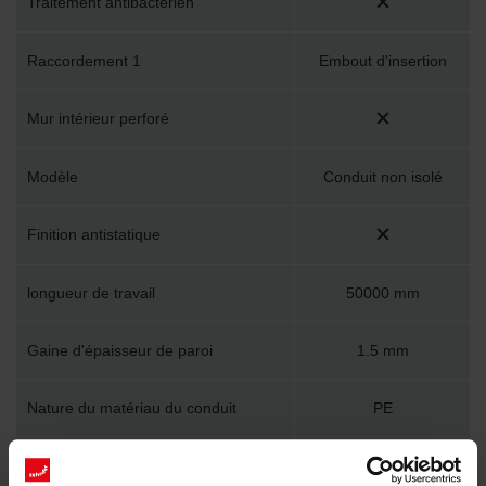
Traitement antibactérien
Raccordement 1
Embout d'insertion
Mur intérieur perforé
Modèle
Conduit non isolé
Finition antistatique
longueur de travail
50000 mm
Gaine d'épaisseur de paroi
1.5 mm
Nature du matériau du conduit
PE
Protection de surface externe
Non traité