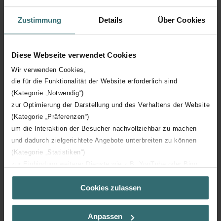
Couleur extérieure
Blanc
Zustimmung
Details
Über Cookies
Type de production
Autre
Diese Webseite verwendet Cookies
Avec pince à pousser
Wir verwenden Cookies,
die für die Funktionalität der Website erforderlich sind
(Kategorie „Notwendig“)
Incorporable dans le béton
zur Optimierung der Darstellung und des Verhaltens der Website
(Kategorie „Präferenzen“)
Avec profil à pousser
um die Interaktion der Besucher nachvollziehbar zu machen
und dadurch zielgerichtete Angebote unterbreiten zu können
Raccordement 2
Embout d'insertion
(Kategorie „Statistiken“)
zur Einbindung weiterer Dienste wie z.B. YouTube oder Bing
diamètre nominal du conduit
75 mm
(Kategorie „Marketing“)
Cookies zulassen
Über „Details zeigen“ bzw. die Datenschutzerklärung erhalten
Sie weitere Informationen. Durch die Auswahl der Kategorie
Protection de surface interne
Non traité
nehmen Sie die jeweiligen Cookies an oder lehnen sie ab. Bei
Anpassen
der Auswahl von „Statistiken“ willigen Sie ein, dass wir Ihren