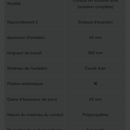
Conduit en mousse dure
Modèle
(isolation complète)
Raccordement 2
Embout d'insertion
épaisseur d'isolation
43 mm
longueur de travail
950 mm
Matériau de l'isolation
Cavité d’air
Finition antistatique
Gaine d'épaisseur de paroi
43 mm
Nature du matériau du conduit
Polypropylène