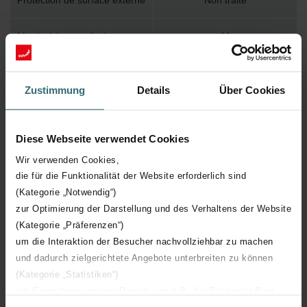
Protection de surface externe
Non traité
Mur intérieur perforé
Type de production
Sans soudure
Zustimmung
Details
Über Cookies
Couleur extérieure
Noir
Diese Webseite verwendet Cookies
Incorporable dans le béton
Wir verwenden Cookies,
die für die Funktionalität der Website erforderlich sind
Avec pince à pousser
(Kategorie „Notwendig“)
zur Optimierung der Darstellung und des Verhaltens der Website
Raccordement 1
Extrémité de conduit
(Kategorie „Präferenzen“)
um die Interaktion der Besucher nachvollziehbar zu machen
Avec profil à pousser
und dadurch zielgerichtete Angebote unterbreiten zu können
(Kategorie „Statistiken“)
zur Einbindung weiterer Dienste wie z.B. YouTube oder Bing
Tenue à la flexion
Rigide