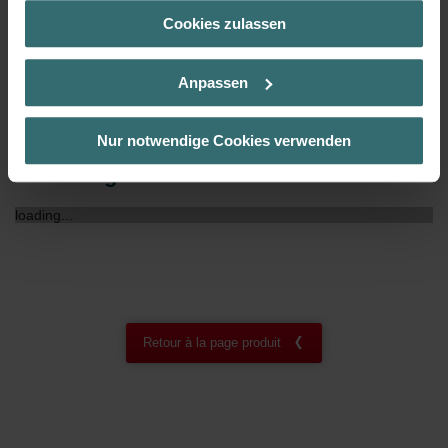
(Kategorie „Marketing“)
Cookies zulassen
Über „Details zeigen“ bzw. die Datenschutzerklärung erhalten
Matériau du conduit
Plastique
Sie weitere Informationen. Durch die Auswahl der Kategorie
nehmen Sie die jeweiligen Cookies an oder lehnen sie ab. Bei
Anpassen
der Auswahl von „Statistiken“ willigen Sie ein, dass wir Ihren
Besuchsverlauf auf unserer Website verwenden, um Ihnen die
bestmögliche Nutzererfahrung zu ermöglichen und Ihnen
Nur notwendige Cookies verwenden
maßgeschneiderte Informationen basierend auf Ihren Interessen
Téléchargements
zur Verfügung zu stellen. Alle Einwilligungen können Sie
selbstverständlich über einen Link in der Datenschutzerklärung
loading...
widerrufen.
Datenschutzerklärung der Zehnder Group
Zehnder Group AG: Data Privacy
Zehnder Group België nv/sa: Déclarations de confidentialité
Zehnder Group Czech Republic s.r.o.: Zásady ochrany
Retour à la page produit
osobních údajů
Zehnder Group France: Protection des données
Zehnder Group Ibérica SAU: Política de privacidad
Zehnder Group Italia S.r.l.: Privacy
Zehnder Group İç Mekan İklimlendirme Sanayi ve Ticaret