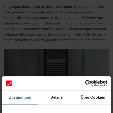
Il n'y a pas deux salles de bains identiques. Que vous rénoviez
une grande ou une petite salle de bains ou que vous en
construisiez une toute nouvelle, il y a toujours un Zehnder Aura
adapté à votre situation. Choisissez une variante de chauffage
central pour remplacer votre radiateur existant ou optez pour un
radiateur électrique, qui portera rapidement votre salle de bains
et vos serviettes à une température confortable au bon moment.
Zustimmung
Details
Über Cookies