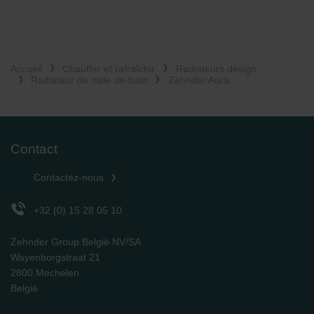
Accueil
Chauffer et rafraîchir
Radiateurs design
Radiateur de salle de bain
Zehnder Aura
Contact
Contactez-nous
+32 (0) 15 28 05 10
Zehnder Group België NV/SA
Wayenborgstraat 21
2800 Mechelen
België