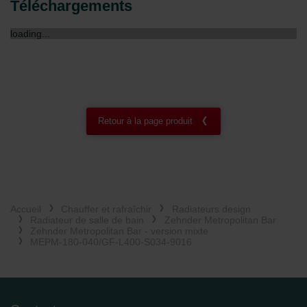
Téléchargements
Zehnder Group België nv/sa: Déclarations de confidentialité
Zehnder Group Czech Republic s.r.o.: Zásady ochrany
loading...
osobních údajů
Zehnder Group France: Protection des données
Zehnder Group Ibérica SAU: Política de privacidad
Zehnder Group Italia S.r.l.: Privacy
Zehnder Group İç Mekan İklimlendirme Sanayi ve Ticaret
Limitet Şirketi: Web Sitesi Çerezleri
Retour à la page produit
Zehnder Group Nederland bv: Privacyverklaringen
Zehnder Group Sales International: Privacy Policy
Zehnder Group Schweiz AG: Datenschutz
Zehnder Polska Sp. z o.o.: Oświadczenie o ochronie
danych Zehnder
Zehnder Group UK Limited: Privacy Policy
Accueil
Chauffer et rafraîchir
Radiateurs design
Radiateur de salle de bain
Zehnder Metropolitan Bar
Zehnder Metropolitan Bar - version mixte
MEPM-180-040/GF-L400-S034-9016