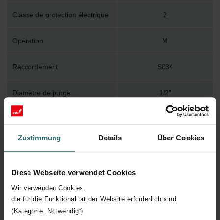
Classe de protection électrique
2
Opération
M
Raccordement
S034
Diamètre de purge
1/2"
Montage au mur
WBMET
Zustimmung
Details
Über Cookies
Accessoire inclus dans
Y
l'emballage
Diese Webseite verwendet Cookies
Température de surface
110
Wir verwenden Cookies,
maximum
die für die Funktionalität der Website erforderlich sind
(Kategorie „Notwendig“)
Pression de service maximum
400