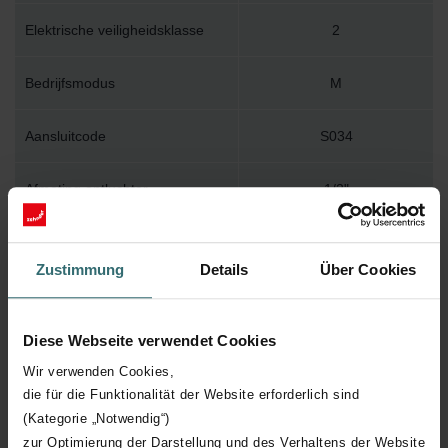
Elektrische veiligheidsklasse
2
Bedrijfsmodus
M
Aansluitcode
S034
Afmeting ontluchter
1/2"
Muurbevestiging
WBMET
Zustimmung
Details
Über Cookies
Installatietoebehoren in
Y
verpakking
Diese Webseite verwendet Cookies
Max. werktemperatuur
110
Wir verwenden Cookies,
die für die Funktionalität der Website erforderlich sind
(Kategorie „Notwendig“)
Max. werkdruk
400
zur Optimierung der Darstellung und des Verhaltens der Website