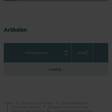
Artikelen
Artikelnummer
Model
Loading...
Home
Verwarmen & Koelen
Designradiatoren
Badkamer radiator
Zehnder Metropolitan Bar
Zehnder Metropolitan Bar - Gemengde verwarming