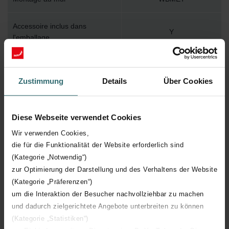
Accessoire inclus dans
Y
l'emballage
Température de surface
110
maximum
Zustimmung
Details
Über Cookies
Pression de service maximum
400
Diese Webseite verwendet Cookies
Longueur technique
400 mm
Wir verwenden Cookies,
die für die Funktionalität der Website erforderlich sind
Hauteur technique
1225 mm
(Kategorie „Notwendig“)
zur Optimierung der Darstellung und des Verhaltens der Website
(Kategorie „Präferenzen“)
Profondeur technique
39 mm
um die Interaktion der Besucher nachvollziehbar zu machen
und dadurch zielgerichtete Angebote unterbreiten zu können
Orientation
H
(Kategorie „Statistiken“)