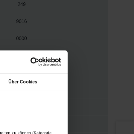
249
9016
0000
W
S012
Über Cookies
1/2"
WBMET
Y
reiten zu können (Kategorie