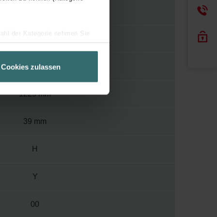
110
wahl der Kategorie nehmen Sie
400
ir Ihren Besuchsverlauf auf
geschneiderte Informationen
400 mm
Cookies zulassen
ch über einen Link in der
1225 mm
39 mm
H
Y
00