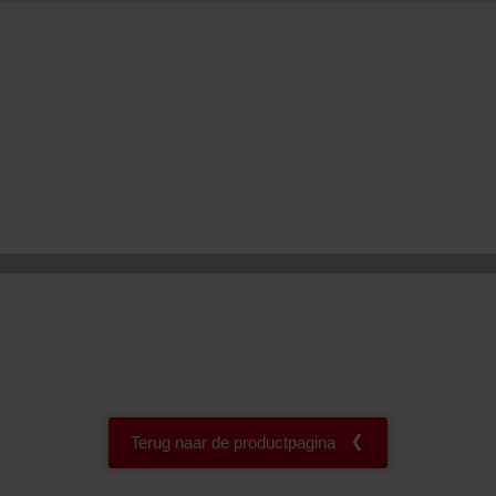
onal: Privacy Policy
atenschutz
świadczenie o ochronie danych Zehnder
ivacy Policy
Terug naar de productpagina