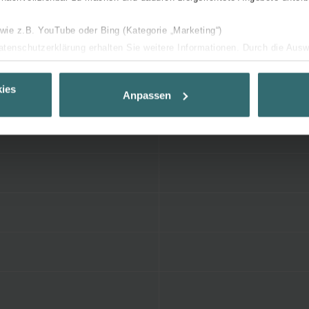
 wie z.B. YouTube oder Bing (Kategorie „Marketing“)
Datenschutzerklärung erhalten Sie weitere Informationen. Durch die Aus
ehnen sie ab. Bei der Auswahl von „Statistiken“ willigen Sie ein, dass w
Ihnen die bestmögliche Nutzererfahrung zu ermöglichen und Ihnen maß
ies
Anpassen
ur Verfügung zu stellen. Alle Einwilligungen können Sie selbstverständli
.
nder Group
cy
clarations de confidentialité
 s.r.o.: Zásady ochrany osobních údajů
tion des données
lítica de privacidad
ivacy
ndirme Sanayi ve Ticaret Limitet Şirketi: Web Sitesi Çerezleri
Privacyverklaringen