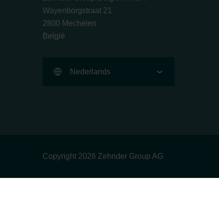
Wayenborgstraat 21
2800 Mechelen
België
Nederlands
Copyright 2026 Zehnder Group AG