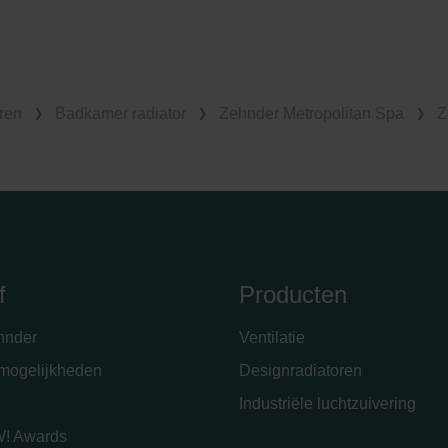
ren
Badkamer radiator
Zehnder Metropolitan Spa
Z
f
Producten
hnder
Ventilatie
emogelijkheden
Designradiatoren
Industriële luchtzuivering
! Awards