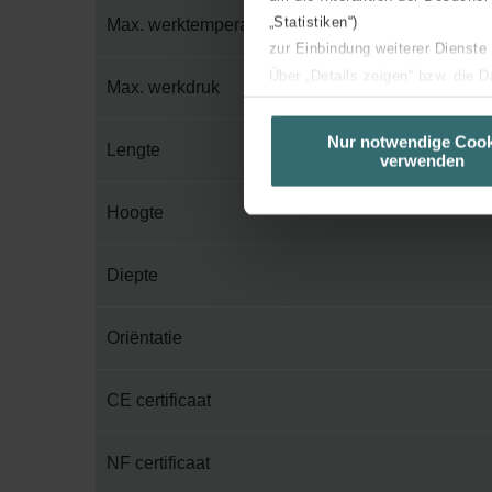
„Statistiken“)
Max. werktemperatuur
zur Einbindung weiterer Dienste
Über „Details zeigen“ bzw. die 
Max. werkdruk
die jeweiligen Cookies an oder l
unserer Website verwenden, um 
Nur notwendige Cook
Lengte
verwenden
basierend auf Ihren Interessen z
Datenschutzerklärung widerrufen
Hoogte
Datenschutzerklärung der Zeh
Diepte
Zehnder Group AG: Data Priva
Zehnder Group België nv/sa: Dé
Zehnder Group Czech Republic
Oriëntatie
Zehnder Group France: Protec
Zehnder Group Ibérica SAU: Po
CE certificaat
Zehnder Group Italia S.r.l.: Pr
Zehnder Group İç Mekan İklimle
NF certificaat
Zehnder Group Nederland bv: 