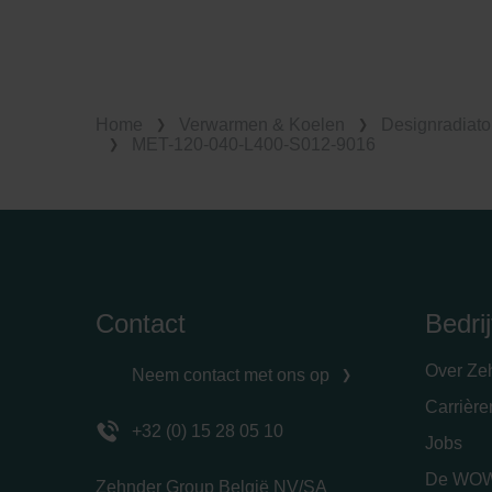
Home
Verwarmen & Koelen
Designradiato
MET-120-040-L400-S012-9016
Contact
Bedrij
Over Ze
Neem contact met ons op
Carrièr
+32 (0) 15 28 05 10
Jobs
De WOW
Zehnder Group België NV/SA