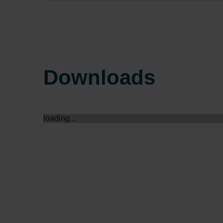
Zehnder Group Sales Internati
Zehnder Group Schweiz AG: D
Zehnder Polska Sp. z o.o.: O
Zehnder Group UK Limited: Pr
Downloads
loading...