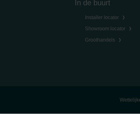
In de buurt
Installer locator
Showroom locator
Groothandels
Wettelij