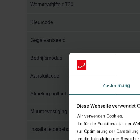
Warmteafgifte dT30
Kleurcode
Gegalvaniseerd
Bedrijfsmodus
Aansluitcode
Zustimmung
Afmeting ontluchter
Diese Webseite verwendet 
Muurbevestiging
Wir verwenden Cookies,
die für die Funktionalität der We
Installatietoebehoren in verpakking
zur Optimierung der Darstellung
um die Interaktion der Besucher