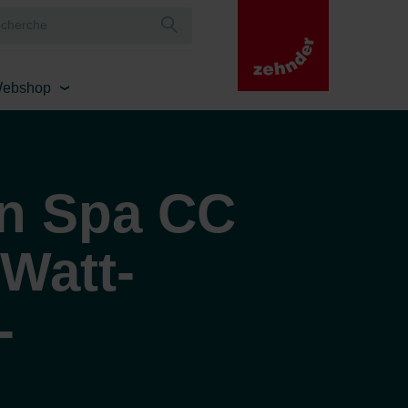
ebshop
an Spa CC
Watt-
-