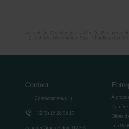
Accueil
Chauffer et rafraîchir
Radiateurs d
Zehnder Metropolitan Spa - Chauffage central
Contact
Entre
À propo
Contactez-nous
Carrière
+32 (0) 15 28 05 10
Offres d
Les WOW
Zehnder Group België NV/SA