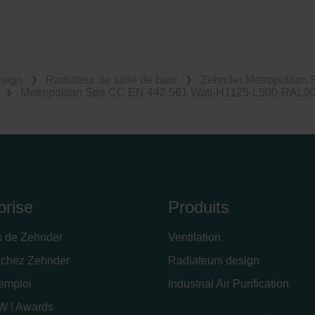
esign
Radiateur de salle de bain
Zehnder Metropolitan 
Metropolitan Spa CC EN 442 561 Watt-H1125-L500-RAL9
prise
Produits
s de Zehnder
Ventilation
 chez Zehnder
Radiateurs design
'emploi
Industrial Air Purification
 ! Awards