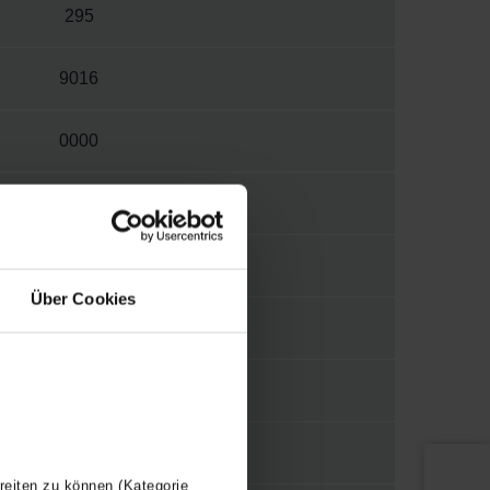
295
9016
0000
W
S012
Über Cookies
1/2"
WBMET
Y
reiten zu können (Kategorie