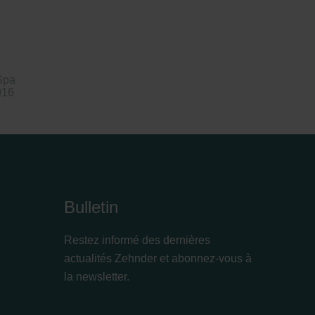
Spa
016
Bulletin
Restez informé des dernières
actualités Zehnder et abonnez-vous à
la newsletter.