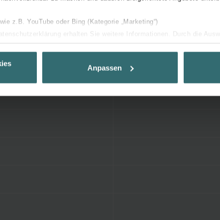
 wie z.B. YouTube oder Bing (Kategorie „Marketing“)
Datenschutzerklärung erhalten Sie weitere Informationen. Durch die Aus
ehnen sie ab. Bei der Auswahl von „Statistiken“ willigen Sie ein, dass w
Ihnen die bestmögliche Nutzererfahrung zu ermöglichen und Ihnen maß
ies
Anpassen
ur Verfügung zu stellen. Alle Einwilligungen können Sie selbstverständli
.
nder Group
cy
clarations de confidentialité
 s.r.o.: Zásady ochrany osobních údajů
tion des données
lítica de privacidad
ivacy
ndirme Sanayi ve Ticaret Limitet Şirketi: Web Sitesi Çerezleri
Privacyverklaringen