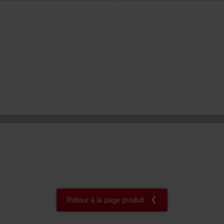
onal: Privacy Policy
atenschutz
świadczenie o ochronie danych Zehnder
ivacy Policy
Retour à la page produit