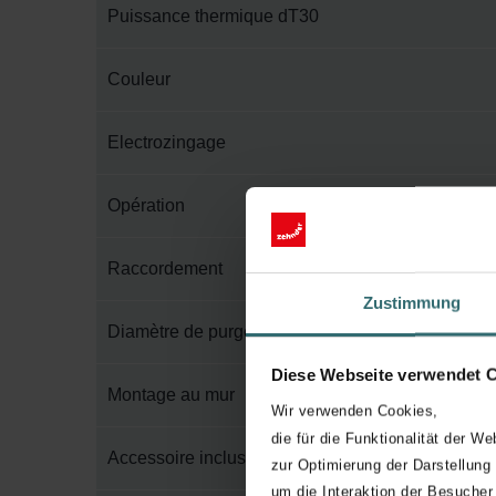
Puissance thermique dT30
Couleur
Electrozingage
Opération
Raccordement
Zustimmung
Diamètre de purge
Diese Webseite verwendet 
Montage au mur
Wir verwenden Cookies,
die für die Funktionalität der We
Accessoire inclus dans l'emballage
zur Optimierung der Darstellung
um die Interaktion der Besucher