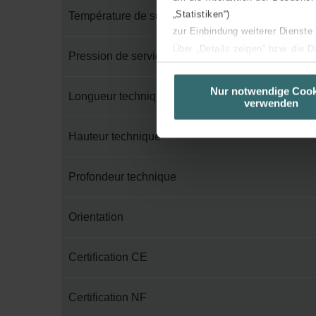
„Statistiken“)
Température de surface maximum
zur Einbindung weiterer Dienste
Über „Details zeigen“ bzw. die 
Pression de service maximum
die jeweiligen Cookies an oder l
unserer Website verwenden, um 
Nur notwendige Cook
Longueur technique
verwenden
basierend auf Ihren Interessen z
Datenschutzerklärung widerrufen
Hauteur technique
Datenschutzerklärung der Zeh
Profondeur technique
Zehnder Group AG: Data Priva
Zehnder Group België nv/sa: Dé
Zehnder Group Czech Republic
Orientation
Zehnder Group France: Protec
Zehnder Group Ibérica SAU: Po
Certification CE
Zehnder Group Italia S.r.l.: Pr
Zehnder Group İç Mekan İklimle
Certification NF
Zehnder Group Nederland bv: 