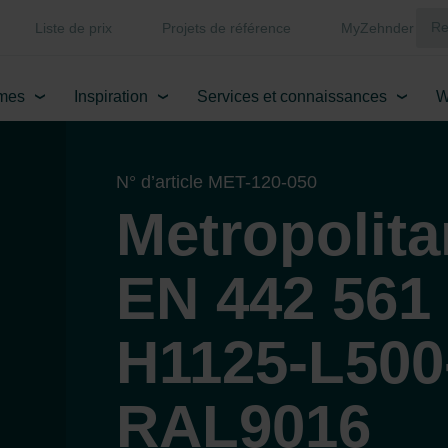
Liste de prix
Projets de référence
MyZehnder
mes
Inspiration
Services et connaissances
W
N° d’article MET-120-050
Metropolit
EN 442 561 
H1125-L500
RAL9016