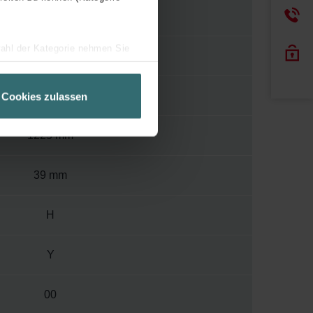
110
wahl der Kategorie nehmen Sie
400
ir Ihren Besuchsverlauf auf
geschneiderte Informationen
500 mm
Cookies zulassen
ch über einen Link in der
1225 mm
39 mm
H
Y
00