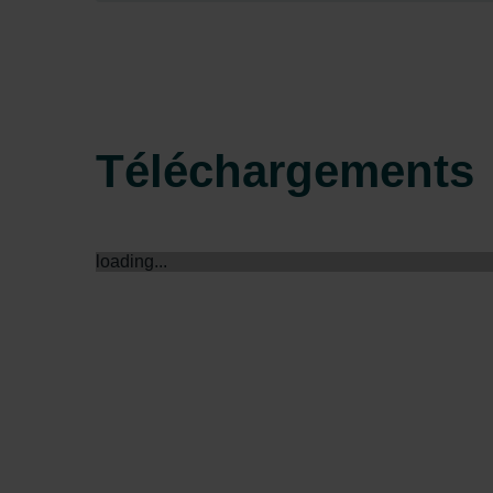
Zehnder Group Sales Internati
Zehnder Group Schweiz AG: D
Zehnder Polska Sp. z o.o.: O
Zehnder Group UK Limited: Pr
Téléchargements
loading...