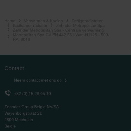
Zehnder Group Italia S.r.l.: Privacy
Zehnder Group İç Mekan İklimlendirme Sanayi ve Ticaret
Limitet Şirketi: Web Sitesi Çerezleri
Home
Verwarmen & Koelen
Designradiatoren
Zehnder Group Nederland bv: Privacyverklaringen
Badkamer radiator
Zehnder Metropolitan Spa
Zehnder Group Sales International: Privacy Policy
Zehnder Metropolitan Spa - Centrale verwarming
Metropolitan Spa CV EN 442 561 Watt-H1125-L500-
Zehnder Group Schweiz AG: Datenschutz
RAL9016
Zehnder Polska Sp. z o.o.: Oświadczenie o ochronie
danych Zehnder
Zehnder Group UK Limited: Privacy Policy
Contact
Neem contact met ons op
+32 (0) 15 28 05 10
Zehnder Group België NV/SA
Wayenborgstraat 21
2800 Mechelen
België