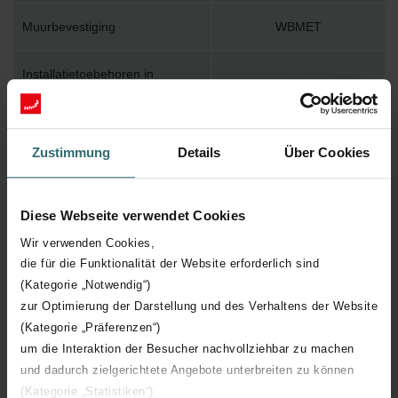
Muurbevestiging
WBMET
Installatietoebehoren in
Y
verpakking
Max. werktemperatuur
110
Zustimmung
Details
Über Cookies
Max. werkdruk
400
Diese Webseite verwendet Cookies
Lengte
500 mm
Wir verwenden Cookies,
die für die Funktionalität der Website erforderlich sind
Hoogte
1225 mm
(Kategorie „Notwendig“)
zur Optimierung der Darstellung und des Verhaltens der Website
(Kategorie „Präferenzen“)
Diepte
39 mm
um die Interaktion der Besucher nachvollziehbar zu machen
und dadurch zielgerichtete Angebote unterbreiten zu können
Oriëntatie
H
(Kategorie „Statistiken“)