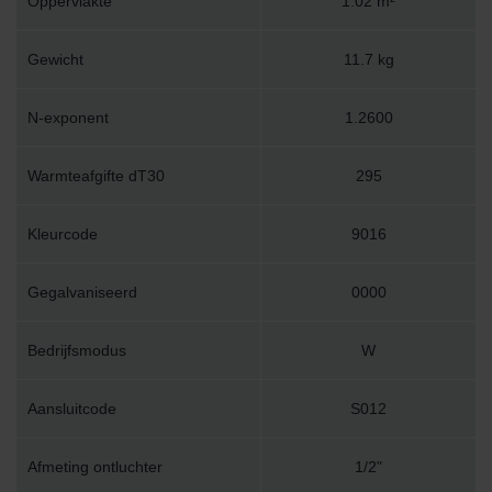
Oppervlakte
1.02 m²
Gewicht
11.7 kg
N-exponent
1.2600
Warmteafgifte dT30
295
Kleurcode
9016
Gegalvaniseerd
0000
Bedrijfsmodus
W
Aansluitcode
S012
Afmeting ontluchter
1/2"