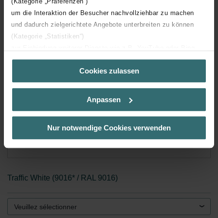
(Kategorie „Präferenzen“)
um die Interaktion der Besucher nachvollziehbar zu machen
und dadurch zielgerichtete Angebote unterbreiten zu können
(Kategorie „Statistiken“)
zur Einbindung weiterer Dienste wie z.B. YouTube oder Bing
(Kategorie „Marketing“)
Cookies zulassen
Über „Details zeigen“ bzw. die Datenschutzerklärung erhalten
Sie weitere Informationen. Durch die Auswahl der Kategorie
nehmen Sie die jeweiligen Cookies an oder lehnen sie ab. Bei
Anpassen
der Auswahl von „Statistiken“ willigen Sie ein, dass wir Ihren
Besuchsverlauf auf unserer Website verwenden, um Ihnen die
bestmögliche Nutzererfahrung zu ermöglichen und Ihnen
Nur notwendige Cookies verwenden
maßgeschneiderte Informationen basierend auf Ihren Interessen
zur Verfügung zu stellen. Alle Einwilligungen können Sie
selbstverständlich über einen Link in der Datenschutzerklärung
widerrufen.
Traffic White (9016* / RAL 9016)
Datenschutzerklärung der Zehnder Group
Zehnder Group AG: Data Privacy
Veuillez sélectionner
Zehnder Group België nv/sa: Déclarations de confidentialité