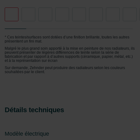
Zehnder Group Czech Republic s.r.o.: Zásady ochrany
osobních údajů
Zehnder Group France: Protection des données
Zehnder Group Ibérica SAU: Política de privacidad
Zehnder Group Italia S.r.l.: Privacy
Zehnder Group İç Mekan İklimlendirme Sanayi ve Ticaret
* Ces teintes/surfaces sont dotées d’une finition brillante, toutes les autres
présentent un fini mat.
Limitet Şirketi: Web Sitesi Çerezleri
Malgré le plus grand soin apporté à la mise en peinture de nos radiateurs, ils
Zehnder Group Nederland bv: Privacyverklaringen
peuvent présenter de légères différences de teinte selon la série de
Zehnder Group Sales International: Privacy Policy
fabrication et par rapport à d’autres supports (céramique, papier, métal, etc.)
et à la représentation sur écran
Zehnder Group Schweiz AG: Datenschutz
Sur demande, Zehnder peut produire des radiateurs selon les couleurs
Zehnder Polska Sp. z o.o.: Oświadczenie o ochronie
souhaitées par le client.
danych Zehnder
Zehnder Group UK Limited: Privacy Policy
Détails techniques
Modèle électrique