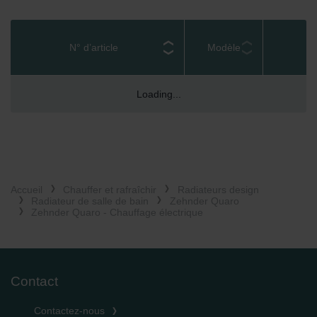
N° d’article
Modèle
Loading...
Accueil
Chauffer et rafraîchir
Radiateurs design
Radiateur de salle de bain
Zehnder Quaro
Zehnder Quaro - Chauffage électrique
Contact
Contactez-nous