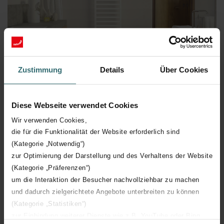
Zustimmung
Details
Über Cookies
Diese Webseite verwendet Cookies
Wir verwenden Cookies,
Ingetogen en modern
die für die Funktionalität der Website erforderlich sind
(Kategorie „Notwendig“)
Comme pour presque tous les radiateurs Zehnder, le Quaro est
zur Optimierung der Darstellung und des Verhaltens der Website
disponible dans l'une des nombreuses couleurs de la gamme
(Kategorie „Präferenzen“)
Zehnder World of Colours. Vous pouvez ainsi donner à ce modèle
um die Interaktion der Besucher nachvollziehbar zu machen
modeste un aspect plus vivant. Optez donc pour un modèle
und dadurch zielgerichtete Angebote unterbreiten zu können
silencieux en blanc qui se fond dans la pièce ou pour un Quaro
(Kategorie „Statistiken“)
dans l'une des couleurs tendance du moment pour faire une
zur Einbindung weiterer Dienste wie z.B. YouTube oder Bing
véritable déclaration. Une version chromée est également