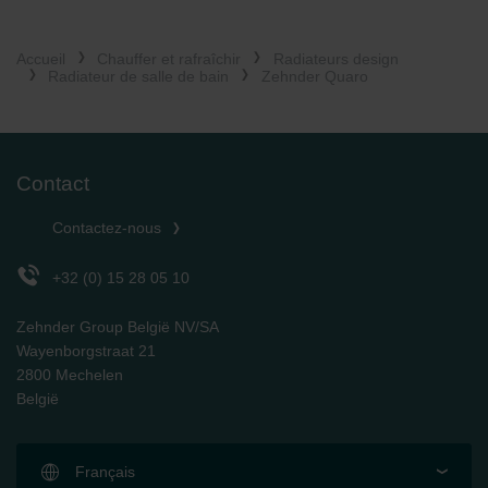
Accueil
Chauffer et rafraîchir
Radiateurs design
Radiateur de salle de bain
Zehnder Quaro
Contact
Contactez-nous
+32 (0) 15 28 05 10
Zehnder Group België NV/SA
Wayenborgstraat 21
2800 Mechelen
België
Français