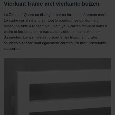
Zehnder Group İç Mekan İklimlendirme Sanayi ve Ticaret
Vierkant frame met vierkante buizen
Limitet Şirketi: Web Sitesi Çerezleri
Zehnder Group Nederland bv: Privacyverklaringen
Le Zehnder Quaro se distingue par sa forme entièrement carrée.
Zehnder Group Sales International: Privacy Policy
Le cadre carré s'étend sur tout le pourtour, ce qui donne un
Zehnder Group Schweiz AG: Datenschutz
aspect paisible à l'ensemble. Les tuyaux carrés tombent dans le
Zehnder Polska Sp. z o.o.: Oświadczenie o ochronie
cadre et les joints entre eux sont invisibles et complètement
danych Zehnder
dissimulés. L'ensemble est discret et les fixations murales
Zehnder Group UK Limited: Privacy Policy
soudées au cadre sont également carrées. En bref, l'ensemble
s'accorde.