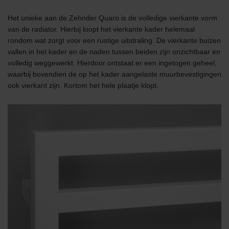
Limitet Şirketi: Web Sitesi Çerezleri
Zehnder Group Nederland bv: Privacyverklaringen
Het unieke aan de Zehnder Quaro is de volledige vierkante vorm
Zehnder Group Sales International: Privacy Policy
van de radiator. Hierbij loopt het vierkante kader helemaal
Zehnder Group Schweiz AG: Datenschutz
rondom wat zorgt voor een rustige uitstraling. De vierkante buizen
Zehnder Polska Sp. z o.o.: Oświadczenie o ochronie
vallen in het kader en de naden tussen beiden zijn onzichtbaar en
danych Zehnder
volledig weggewerkt. Hierdoor ontstaat er een ingetogen geheel,
Zehnder Group UK Limited: Privacy Policy
waarbij bovendien de op het kader aangelaste muurbevestigingen
ook vierkant zijn. Kortom het hele plaatje klopt.