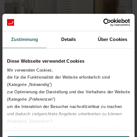
Zustimmung
Details
Über Cookies
Diese Webseite verwendet Cookies
Wir verwenden Cookies,
die für die Funktionalität der Website erforderlich sind
Ingetogen en modern
(Kategorie „Notwendig“)
zur Optimierung der Darstellung und des Verhaltens der Website
Net als bij de vrijwel alle Zehnder radiatoren heb je bij de Quaro
ook keuze uit één van de vele kleurmogelijkheden uit de Zehnder
(Kategorie „Präferenzen“)
World of Colours. Hiermee kun je het ingetogen model een
um die Interaktion der Besucher nachvollziehbar zu machen
levendige uitstraling geven. Kies dus voor een rustig model in wit
und dadurch zielgerichtete Angebote unterbreiten zu können
dat opgaat in de ruimte of een Quaro in één van de trendkleuren
(Kategorie „Statistiken“)
van nu, waarmee je een echt statement maakt. Ook een
zur Einbindung weiterer Dienste wie z.B. YouTube oder Bing
uitvoering in chroom behoort tot de mogelijkheden om je
(Kategorie „Marketing“)