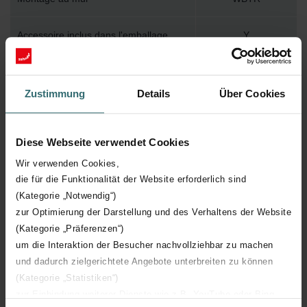
Accessoire inclus dans l'emballage
Y
Température de surface maximum
95
Zustimmung
Details
Über Cookies
Pression de service maximum
400
Diese Webseite verwendet Cookies
Longueur technique
500 mm
Wir verwenden Cookies,
die für die Funktionalität der Website erforderlich sind
Hauteur technique
1266 mm
(Kategorie „Notwendig“)
zur Optimierung der Darstellung und des Verhaltens der Website
Profondeur technique
45 mm
(Kategorie „Präferenzen“)
um die Interaktion der Besucher nachvollziehbar zu machen
Orientation
H
und dadurch zielgerichtete Angebote unterbreiten zu können
(Kategorie „Statistiken“)
Certification CE
Y
zur Einbindung weiterer Dienste wie z.B. YouTube oder Bing