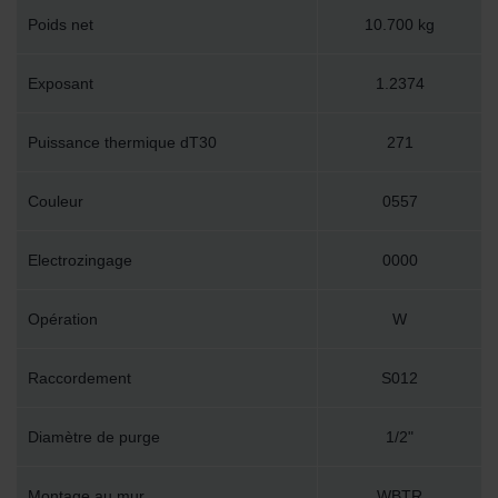
Poids net
10.700 kg
Exposant
1.2374
Puissance thermique dT30
271
Couleur
0557
Electrozingage
0000
Opération
W
Raccordement
S012
Diamètre de purge
1/2"
Montage au mur
WBTR