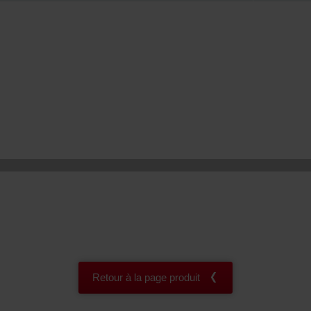
onal: Privacy Policy
atenschutz
świadczenie o ochronie danych Zehnder
ivacy Policy
Retour à la page produit