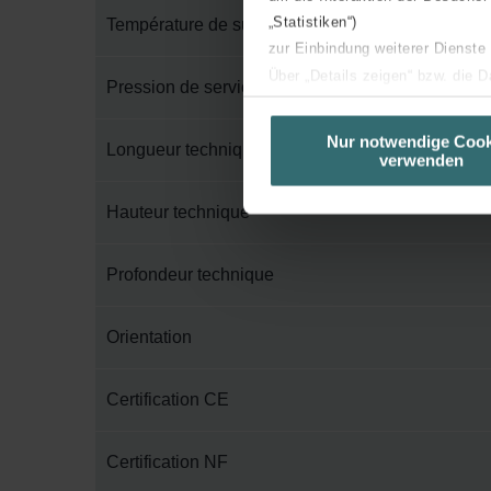
„Statistiken“)
Température de surface maximum
zur Einbindung weiterer Dienste
Über „Details zeigen“ bzw. die 
Pression de service maximum
die jeweiligen Cookies an oder l
unserer Website verwenden, um 
Nur notwendige Cook
Longueur technique
verwenden
basierend auf Ihren Interessen z
Datenschutzerklärung widerrufen
Hauteur technique
Datenschutzerklärung der Zeh
Profondeur technique
Zehnder Group AG: Data Priva
Zehnder Group België nv/sa: Dé
Zehnder Group Czech Republic
Orientation
Zehnder Group France: Protec
Zehnder Group Ibérica SAU: Po
Certification CE
Zehnder Group Italia S.r.l.: Pr
Zehnder Group İç Mekan İklimle
Certification NF
Zehnder Group Nederland bv: 