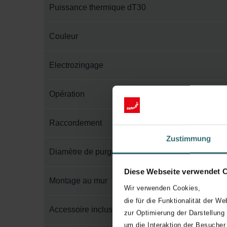
Puissance thermique dT30
Couleur
Electrozingage
Opération
Raccordement
Zustimmung
Diamètre de purge
Diese Webseite verwendet 
Montage au mur
Wir verwenden Cookies,
die für die Funktionalität der We
Accessoire inclus dans l'emballage
zur Optimierung der Darstellung
um die Interaktion der Besucher