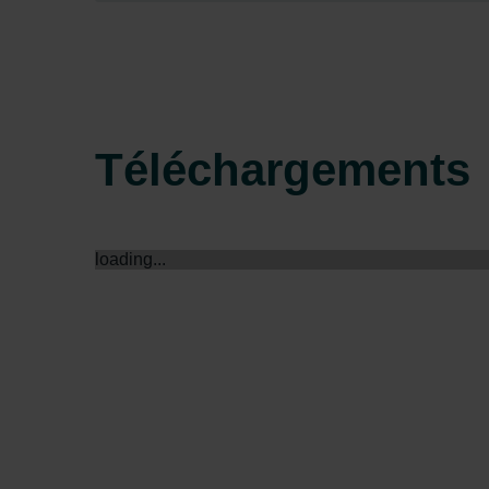
Zehnder Group Sales Internati
Zehnder Group Schweiz AG: D
Zehnder Polska Sp. z o.o.: O
Zehnder Group UK Limited: Pr
Téléchargements
loading...