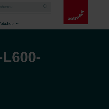
ebshop
-L600-