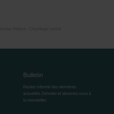
ehnder Ribbon - Chauffage central
Bulletin
Restez informé des dernières
actualités Zehnder et abonnez-vous à
la newsletter.