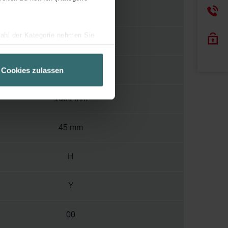
95
wahl der Kategorie nehmen Sie
400
ir Ihren Besuchsverlauf auf
geschneiderte Informationen
600 mm
Cookies zulassen
ch über einen Link in der
1661 mm
45 mm
H
Y
00