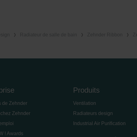
esign
Radiateur de salle de bain
Zehnder Ribbon
Z
prise
Produits
s de Zehnder
Ventilation
 chez Zehnder
Radiateurs design
'emploi
Industrial Air Purification
 ! Awards