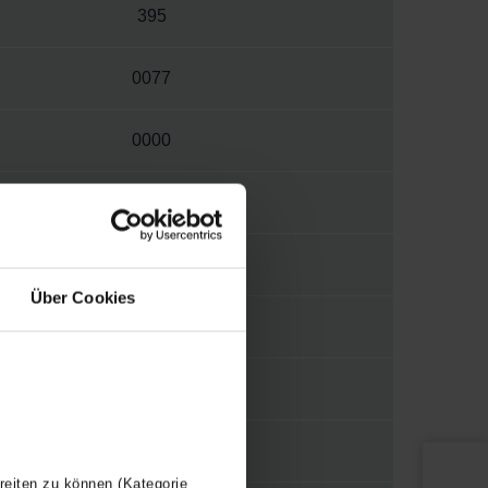
395
0077
0000
W
S012
Über Cookies
1/2"
WBTR
Y
reiten zu können (Kategorie