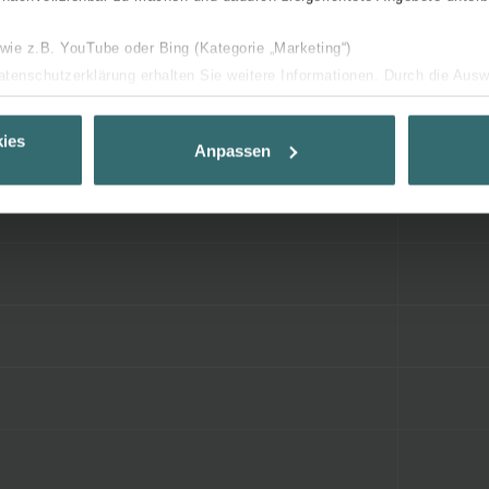
 wie z.B. YouTube oder Bing (Kategorie „Marketing“)
Datenschutzerklärung erhalten Sie weitere Informationen. Durch die Aus
ehnen sie ab. Bei der Auswahl von „Statistiken“ willigen Sie ein, dass w
Ihnen die bestmögliche Nutzererfahrung zu ermöglichen und Ihnen maß
ies
Anpassen
ur Verfügung zu stellen. Alle Einwilligungen können Sie selbstverständli
.
nder Group
cy
clarations de confidentialité
 s.r.o.: Zásady ochrany osobních údajů
tion des données
lítica de privacidad
ivacy
ndirme Sanayi ve Ticaret Limitet Şirketi: Web Sitesi Çerezleri
Privacyverklaringen