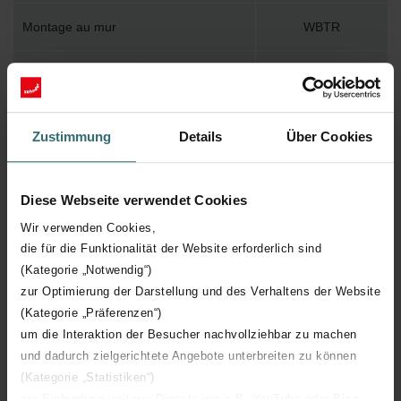
Montage au mur
WBTR
Accessoire inclus dans l'emballage
Y
Température de surface maximum
95
Zustimmung
Details
Über Cookies
Pression de service maximum
400
Diese Webseite verwendet Cookies
Longueur technique
500 mm
Wir verwenden Cookies,
die für die Funktionalität der Website erforderlich sind
Hauteur technique
1823 mm
(Kategorie „Notwendig“)
zur Optimierung der Darstellung und des Verhaltens der Website
Profondeur technique
45 mm
(Kategorie „Präferenzen“)
um die Interaktion der Besucher nachvollziehbar zu machen
und dadurch zielgerichtete Angebote unterbreiten zu können
Orientation
H
(Kategorie „Statistiken“)
zur Einbindung weiterer Dienste wie z.B. YouTube oder Bing