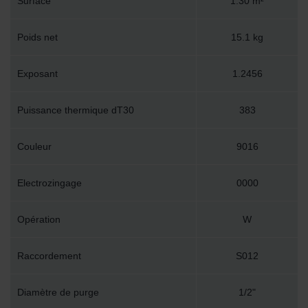
Surface
1.30 m²
Poids net
15.1 kg
Exposant
1.2456
Puissance thermique dT30
383
Couleur
9016
Electrozingage
0000
Opération
W
Raccordement
S012
Diamètre de purge
1/2"