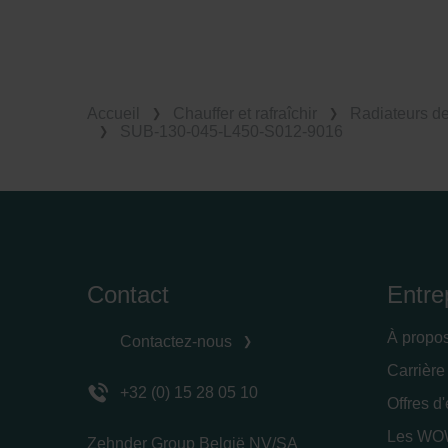
Accueil
Chauffer et rafraîchir
Radiateurs d
SUB-130-045-L450-S012-9016
Contact
Entre
À propo
Contactez-nous
Carrière
+32 (0) 15 28 05 10
Offres d
Les WOW
Zehnder Group België NV/SA