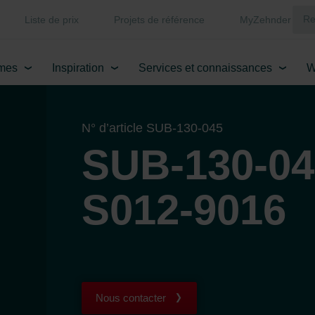
Liste de prix
Projets de référence
MyZehnder
mes
Inspiration
Services et connaissances
W
N° d’article SUB-130-045
SUB-130-04
S012-9016
Nous contacter