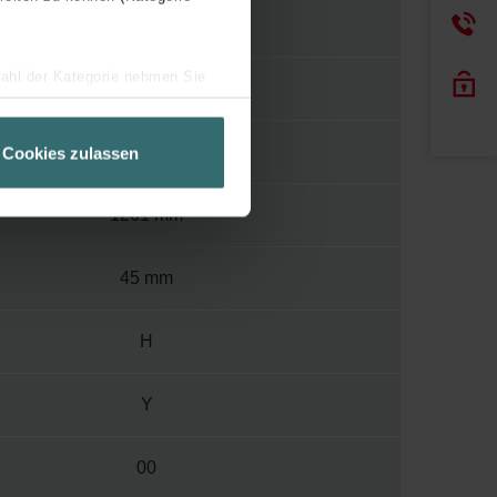
120
wahl der Kategorie nehmen Sie
1000
ir Ihren Besuchsverlauf auf
geschneiderte Informationen
450 mm
Cookies zulassen
ch über einen Link in der
1261 mm
45 mm
H
Y
00