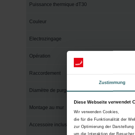
Puissance thermique dT30
Couleur
Electrozingage
Opération
Raccordement
Zustimmung
Diamètre de purge
Diese Webseite verwendet 
Montage au mur
Wir verwenden Cookies,
die für die Funktionalität der We
Accessoire inclus dans l'emballage
zur Optimierung der Darstellung
um die Interaktion der Besucher