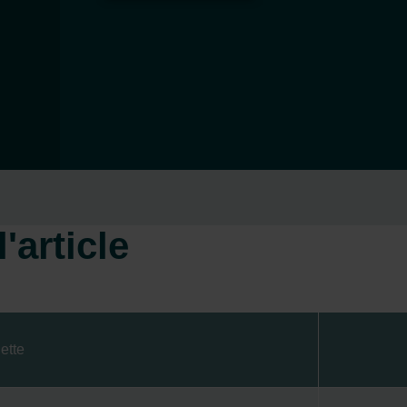
'article
ette