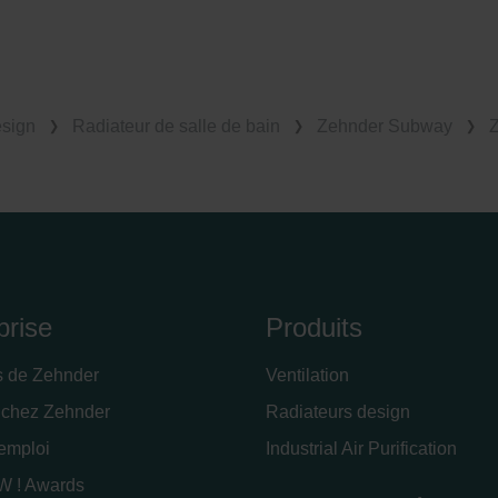
esign
Radiateur de salle de bain
Zehnder Subway
Z
prise
Produits
s de Zehnder
Ventilation
 chez Zehnder
Radiateurs design
'emploi
Industrial Air Purification
 ! Awards