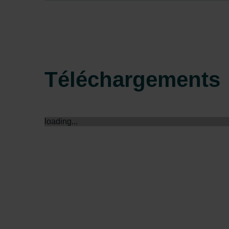
Zehnder Group Sales Internati
Zehnder Group Schweiz AG: D
Zehnder Polska Sp. z o.o.: O
Zehnder Group UK Limited: Pr
Téléchargements
loading...