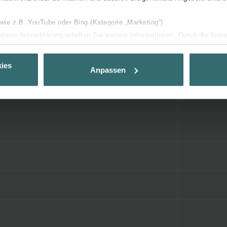
 wie z.B. YouTube oder Bing (Kategorie „Marketing“)
Datenschutzerklärung erhalten Sie weitere Informationen. Durch die Aus
ehnen sie ab. Bei der Auswahl von „Statistiken“ willigen Sie ein, dass w
Ihnen die bestmögliche Nutzererfahrung zu ermöglichen und Ihnen maß
ies
Anpassen
ur Verfügung zu stellen. Alle Einwilligungen können Sie selbstverständli
.
nder Group
cy
clarations de confidentialité
 s.r.o.: Zásady ochrany osobních údajů
tion des données
lítica de privacidad
ivacy
ndirme Sanayi ve Ticaret Limitet Şirketi: Web Sitesi Çerezleri
Privacyverklaringen