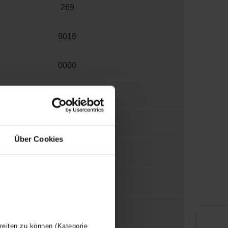
269
9016
0000
W
S012
Über Cookies
1/2"
WBTR
Y
reiten zu können (Kategorie