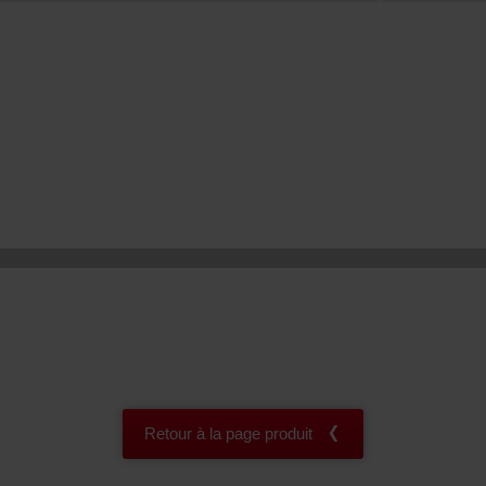
onal: Privacy Policy
atenschutz
świadczenie o ochronie danych Zehnder
ivacy Policy
Retour à la page produit