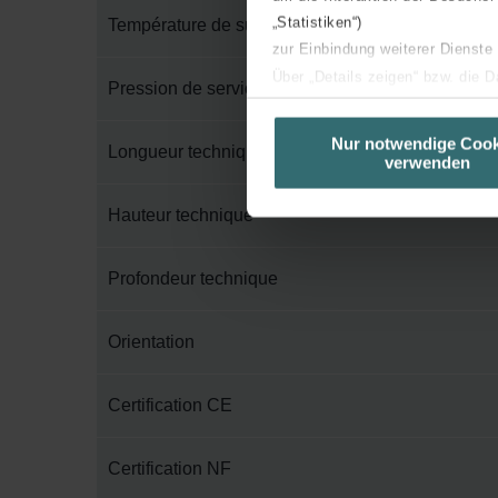
„Statistiken“)
Température de surface maximum
zur Einbindung weiterer Dienste
Über „Details zeigen“ bzw. die 
Pression de service maximum
die jeweiligen Cookies an oder l
unserer Website verwenden, um 
Nur notwendige Cook
Longueur technique
verwenden
basierend auf Ihren Interessen z
Datenschutzerklärung widerrufen
Hauteur technique
Datenschutzerklärung der Zeh
Profondeur technique
Zehnder Group AG: Data Priva
Zehnder Group België nv/sa: Dé
Zehnder Group Czech Republic
Orientation
Zehnder Group France: Protec
Zehnder Group Ibérica SAU: Po
Certification CE
Zehnder Group Italia S.r.l.: Pr
Zehnder Group İç Mekan İklimle
Certification NF
Zehnder Group Nederland bv: 