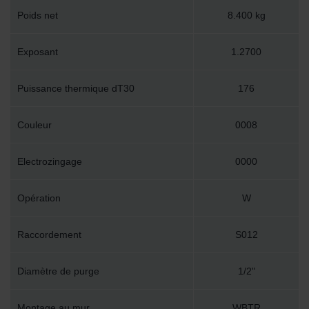
Poids net
8.400 kg
Exposant
1.2700
Puissance thermique dT30
176
Couleur
0008
Electrozingage
0000
Opération
W
Raccordement
S012
Diamètre de purge
1/2"
Montage au mur
WBTR