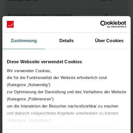
Accessoire inclus dans l'emballage
Y
Température de surface maximum
120
Zustimmung
Details
Über Cookies
Pression de service maximum
1000
Diese Webseite verwendet Cookies
Longueur technique
450 mm
Wir verwenden Cookies,
die für die Funktionalität der Website erforderlich sind
Hauteur technique
1261 mm
(Kategorie „Notwendig“)
zur Optimierung der Darstellung und des Verhaltens der Website
Profondeur technique
45 mm
(Kategorie „Präferenzen“)
um die Interaktion der Besucher nachvollziehbar zu machen
Orientation
H
und dadurch zielgerichtete Angebote unterbreiten zu können
(Kategorie „Statistiken“)
Certification CE
Y
zur Einbindung weiterer Dienste wie z.B. YouTube oder Bing