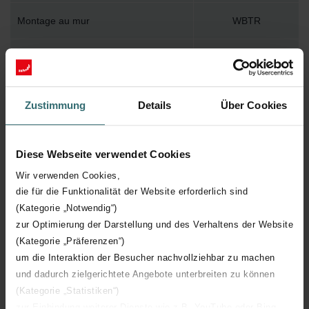
Montage au mur
WBTR
Accessoire inclus dans l'emballage
Y
Température de surface maximum
120
Zustimmung
Details
Über Cookies
Pression de service maximum
1000
Diese Webseite verwendet Cookies
Longueur technique
600 mm
Wir verwenden Cookies,
die für die Funktionalität der Website erforderlich sind
Hauteur technique
1549 mm
(Kategorie „Notwendig“)
zur Optimierung der Darstellung und des Verhaltens der Website
Profondeur technique
45 mm
(Kategorie „Präferenzen“)
um die Interaktion der Besucher nachvollziehbar zu machen
und dadurch zielgerichtete Angebote unterbreiten zu können
Orientation
H
(Kategorie „Statistiken“)
zur Einbindung weiterer Dienste wie z.B. YouTube oder Bing