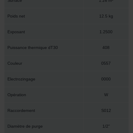
Surface
1.26 m²
Poids net
12.5 kg
Exposant
1.2500
Puissance thermique dT30
408
Couleur
0557
Electrozingage
0000
Opération
W
Raccordement
S012
Diamètre de purge
1/2"