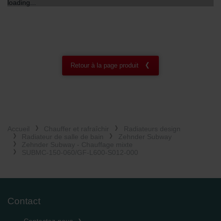
loading...
Zehnder Group Czech Republic s.r.o.: Zásady ochrany
osobních údajů
Zehnder Group France: Protection des données
Zehnder Group Ibérica SAU: Política de privacidad
Zehnder Group Italia S.r.l.: Privacy
Zehnder Group İç Mekan İklimlendirme Sanayi ve Ticaret
Retour à la page produit
Limitet Şirketi: Web Sitesi Çerezleri
Zehnder Group Nederland bv: Privacyverklaringen
Zehnder Group Sales International: Privacy Policy
Zehnder Group Schweiz AG: Datenschutz
Zehnder Polska Sp. z o.o.: Oświadczenie o ochronie
danych Zehnder
Accueil
Chauffer et rafraîchir
Radiateurs design
Zehnder Group UK Limited: Privacy Policy
Radiateur de salle de bain
Zehnder Subway
Zehnder Subway - Chauffage mixte
SUBMC-150-060/GF-L600-S012-000
Contact