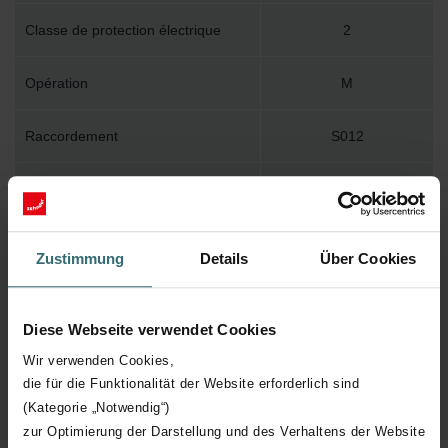
Classe de protection électrique
2
Opération
M
Raccordement
S012
Diamètre de purge
1/2"
Montage au mur
WBTR
Zustimmung
Details
Über Cookies
Accessoire inclus dans l'emballage
Y
Diese Webseite verwendet Cookies
Température de surface maximum
120
Wir verwenden Cookies,
die für die Funktionalität der Website erforderlich sind
Pression de service maximum
1000
(Kategorie „Notwendig“)
zur Optimierung der Darstellung und des Verhaltens der Website