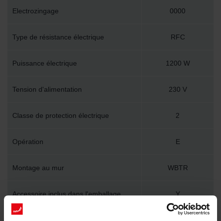
Electrozingage
0000
Type de résistance électrique
RFC
Puissance électrique
1200 W
Tension d'alimentation
230 V
Classe de protection électrique
2
Opération
E
Montage au mur
WBTR
Accessoire inclus dans l'emballage
Y
Longueur technique
600 mm