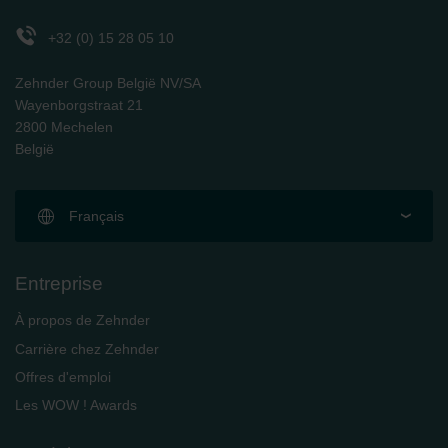
Zehnder Polska Sp. z o.o.: Oświadczenie o ochronie
danych Zehnder
+32 (0) 15 28 05 10
Zehnder Group UK Limited: Privacy Policy
Zehnder Group België NV/SA
Wayenborgstraat 21
2800 Mechelen
België
Français
Entreprise
À propos de Zehnder
Carrière chez Zehnder
Offres d'emploi
Les WOW ! Awards