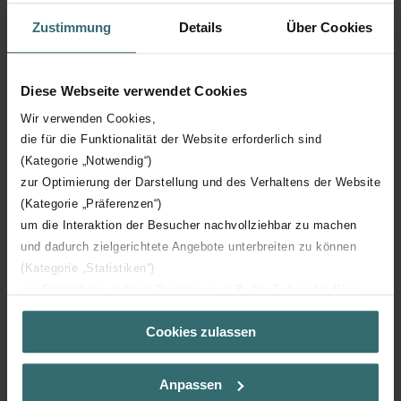
Zustimmung
Details
Über Cookies
Hauteur technique
1784 mm
Diese Webseite verwendet Cookies
Profondeur technique
80 mm
Wir verwenden Cookies,
die für die Funktionalität der Website erforderlich sind
Orientation
H
(Kategorie „Notwendig“)
zur Optimierung der Darstellung und des Verhaltens der Website
Certification CE
Y
(Kategorie „Präferenzen“)
um die Interaktion der Besucher nachvollziehbar zu machen
Certification NF
00
und dadurch zielgerichtete Angebote unterbreiten zu können
(Kategorie „Statistiken“)
zur Einbindung weiterer Dienste wie z.B. YouTube oder Bing
(Kategorie „Marketing“)
Cookies zulassen
Über „Details zeigen“ bzw. die Datenschutzerklärung erhalten
Sie weitere Informationen. Durch die Auswahl der Kategorie
Téléchargements
nehmen Sie die jeweiligen Cookies an oder lehnen sie ab. Bei
Anpassen
der Auswahl von „Statistiken“ willigen Sie ein, dass wir Ihren
loading...