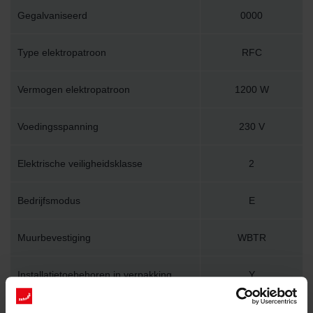
Gegalvaniseerd
0000
Type elektropatroon
RFC
Vermogen elektropatroon
1200 W
Voedingsspanning
230 V
Elektrische veiligheidsklasse
2
Bedrijfsmodus
E
Muurbevestiging
WBTR
Installatietoebehoren in verpakking
Y
Lengte
600 mm