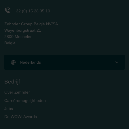
Zehnder Polska Sp. z o.o.: Oświadczenie o ochronie
danych Zehnder
+32 (0) 15 28 05 10
Zehnder Group UK Limited: Privacy Policy
Zehnder Group België NV/SA
Wayenborgstraat 21
2800 Mechelen
België
Nederlands
Bedrijf
Over Zehnder
Carrièremogelijkheden
Jobs
De WOW! Awards