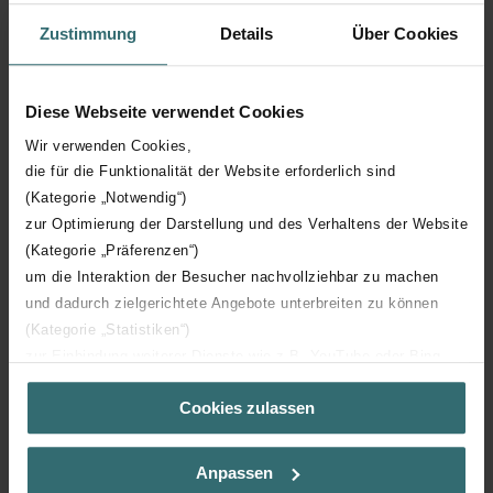
Zustimmung
Details
Über Cookies
Hoogte
1784 mm
Diese Webseite verwendet Cookies
Diepte
80 mm
Wir verwenden Cookies,
die für die Funktionalität der Website erforderlich sind
Oriëntatie
H
(Kategorie „Notwendig“)
zur Optimierung der Darstellung und des Verhaltens der Website
CE certificaat
Y
(Kategorie „Präferenzen“)
um die Interaktion der Besucher nachvollziehbar zu machen
NF certificaat
00
und dadurch zielgerichtete Angebote unterbreiten zu können
(Kategorie „Statistiken“)
zur Einbindung weiterer Dienste wie z.B. YouTube oder Bing
(Kategorie „Marketing“)
Cookies zulassen
Über „Details zeigen“ bzw. die Datenschutzerklärung erhalten
Sie weitere Informationen. Durch die Auswahl der Kategorie
Downloads
nehmen Sie die jeweiligen Cookies an oder lehnen sie ab. Bei
Anpassen
der Auswahl von „Statistiken“ willigen Sie ein, dass wir Ihren
loading...