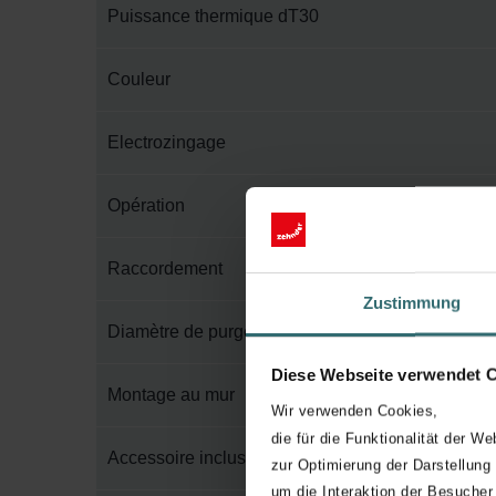
Puissance thermique dT30
Couleur
Electrozingage
Opération
Raccordement
Zustimmung
Diamètre de purge
Diese Webseite verwendet 
Montage au mur
Wir verwenden Cookies,
die für die Funktionalität der We
Accessoire inclus dans l'emballage
zur Optimierung der Darstellung
um die Interaktion der Besucher