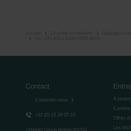
Accueil
Chauffer et rafraîchir
Radiateurs d
HU-180-100-L1000-S009-9016
Contact
Entre
À propo
Contactez-nous
Carrière
+32 (0) 15 28 05 10
Offres d
Les WOW
Zehnder Group België NV/SA