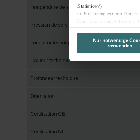
„Statistiken“)
Température de surface maximum
zur Einbindung weiterer Dienste
Über „Details zeigen“ bzw. die 
Pression de service maximum
die jeweiligen Cookies an oder l
unserer Website verwenden, um 
Nur notwendige Cook
Longueur technique
verwenden
basierend auf Ihren Interessen z
Datenschutzerklärung widerrufen
Hauteur technique
Datenschutzerklärung der Zeh
Profondeur technique
Zehnder Group AG: Data Priva
Zehnder Group België nv/sa: Dé
Zehnder Group Czech Republic
Orientation
Zehnder Group France: Protec
Zehnder Group Ibérica SAU: Po
Certification CE
Zehnder Group Italia S.r.l.: Pr
Zehnder Group İç Mekan İklimle
Certification NF
Zehnder Group Nederland bv: 