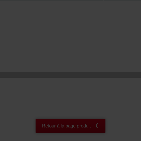
onal: Privacy Policy
atenschutz
świadczenie o ochronie danych Zehnder
ivacy Policy
Retour à la page produit