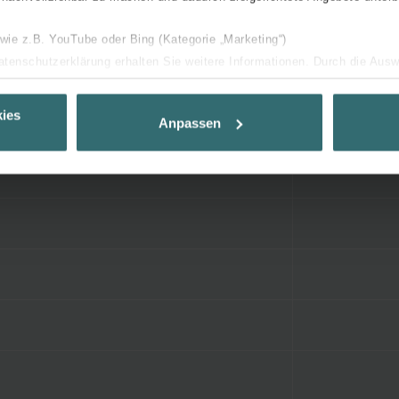
 wie z.B. YouTube oder Bing (Kategorie „Marketing“)
Datenschutzerklärung erhalten Sie weitere Informationen. Durch die Aus
ehnen sie ab. Bei der Auswahl von „Statistiken“ willigen Sie ein, dass w
Ihnen die bestmögliche Nutzererfahrung zu ermöglichen und Ihnen maß
ies
Anpassen
ur Verfügung zu stellen. Alle Einwilligungen können Sie selbstverständli
.
nder Group
cy
clarations de confidentialité
 s.r.o.: Zásady ochrany osobních údajů
tion des données
lítica de privacidad
ivacy
ndirme Sanayi ve Ticaret Limitet Şirketi: Web Sitesi Çerezleri
Privacyverklaringen