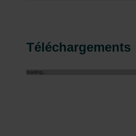
Zehnder Group Sales Internati
Zehnder Group Schweiz AG: D
Zehnder Polska Sp. z o.o.: O
Zehnder Group UK Limited: Pr
Téléchargements
loading...