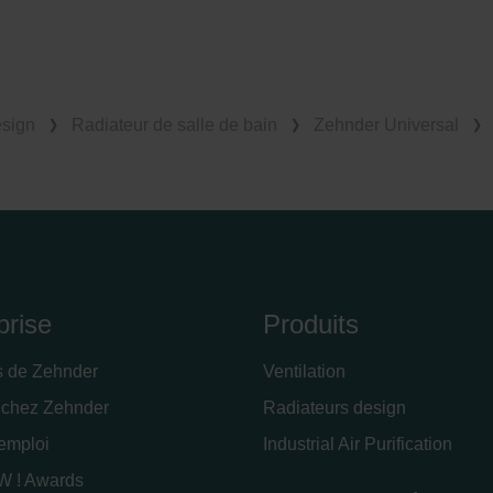
esign
Radiateur de salle de bain
Zehnder Universal
prise
Produits
s de Zehnder
Ventilation
 chez Zehnder
Radiateurs design
'emploi
Industrial Air Purification
 ! Awards