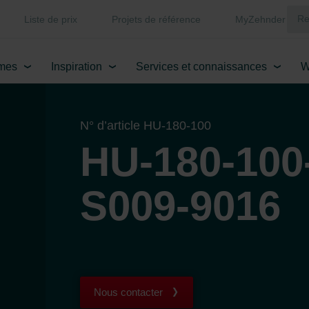
Liste de prix
Projets de référence
MyZehnder
mes
Inspiration
Services et connaissances
W
N° d’article HU-180-100
HU-180-100
S009-9016
Nous contacter