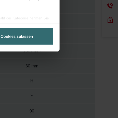
120
wahl der Kategorie nehmen Sie
1200
ir Ihren Besuchsverlauf auf
geschneiderte Informationen
1000 mm
Cookies zulassen
ch über einen Link in der
1807 mm
30 mm
H
Y
00