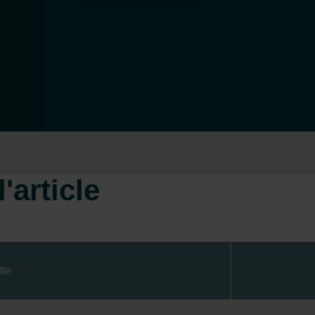
'article
tte