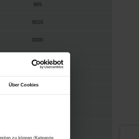
965
9016
0000
W
S009
Über Cookies
1/4"
WBUNV
Y
reiten zu können (Kategorie