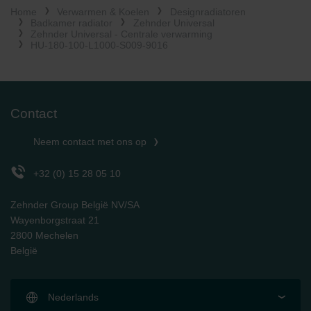
Home
Verwarmen & Koelen
Designradiatoren
Limitet Şirketi: Web Sitesi Çerezleri
Badkamer radiator
Zehnder Universal
Zehnder Group Nederland bv: Privacyverklaringen
Zehnder Universal - Centrale verwarming
Zehnder Group Sales International: Privacy Policy
HU-180-100-L1000-S009-9016
Zehnder Group Schweiz AG: Datenschutz
Zehnder Polska Sp. z o.o.: Oświadczenie o ochronie
danych Zehnder
Zehnder Group UK Limited: Privacy Policy
Contact
Neem contact met ons op
+32 (0) 15 28 05 10
Zehnder Group België NV/SA
Wayenborgstraat 21
2800 Mechelen
België
Nederlands