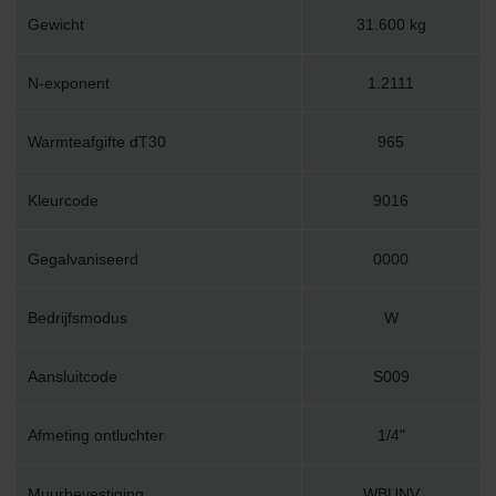
Gewicht
31.600 kg
N-exponent
1.2111
Warmteafgifte dT30
965
Kleurcode
9016
Gegalvaniseerd
0000
Bedrijfsmodus
W
Aansluitcode
S009
Afmeting ontluchter
1/4"
Muurbevestiging
WBUNV