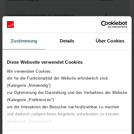
Installatietoebehoren in verpakking
Y
Max. werktemperatuur
120
Zustimmung
Details
Über Cookies
Max. werkdruk
1200
Diese Webseite verwendet Cookies
Lengte
1000 mm
Wir verwenden Cookies,
die für die Funktionalität der Website erforderlich sind
Hoogte
1807 mm
(Kategorie „Notwendig“)
zur Optimierung der Darstellung und des Verhaltens der Website
Diepte
30 mm
(Kategorie „Präferenzen“)
um die Interaktion der Besucher nachvollziehbar zu machen
Oriëntatie
H
und dadurch zielgerichtete Angebote unterbreiten zu können
(Kategorie „Statistiken“)
CE certificaat
Y
zur Einbindung weiterer Dienste wie z.B. YouTube oder Bing