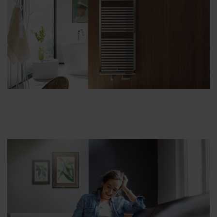
Zehnder Group België nv/sa: Déclarations de confidentialité
Zehnder Group Czech Republic s.r.o.: Zásady ochrany
osobních údajů
Zehnder Group France: Protection des données
Zehnder Group Ibérica SAU: Política de privacidad
Zehnder Group Italia S.r.l.: Privacy
Zehnder Group İç Mekan İklimlendirme Sanayi ve Ticaret
Limitet Şirketi: Web Sitesi Çerezleri
Zehnder Group Nederland bv: Privacyverklaringen
Zehnder Group Sales International: Privacy Policy
Zehnder Group Schweiz AG: Datenschutz
Zehnder Polska Sp. z o.o.: Oświadczenie o ochronie
danych Zehnder
Zehnder Group UK Limited: Privacy Policy