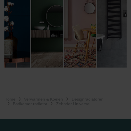
Home
Verwarmen & Koelen
Designradiatoren
Badkamer radiator
Zehnder Universal