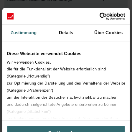
Température de surface maximum
82
Pression de service maximum
1000
Zustimmung
Details
Über Cookies
Longueur technique
590 mm
Diese Webseite verwendet Cookies
Hauteur technique
1500 mm
Wir verwenden Cookies,
die für die Funktionalität der Website erforderlich sind
(Kategorie „Notwendig“)
Profondeur technique
16 mm
zur Optimierung der Darstellung und des Verhaltens der Website
(Kategorie „Präferenzen“)
Orientation
V
um die Interaktion der Besucher nachvollziehbar zu machen
und dadurch zielgerichtete Angebote unterbreiten zu können
Certification CE
Y
(Kategorie „Statistiken“)
zur Einbindung weiterer Dienste wie z.B. YouTube oder Bing
Certification NF
00
(Kategorie „Marketing“)