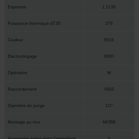
Exposant
1.2130
Puissance thermique dT30
378
Couleur
9016
Electrozingage
0000
Opération
W
Raccordement
V565
Diamètre de purge
1/2"
Montage au mur
MOBB
Accessoire inclus dans l'emballage
Y