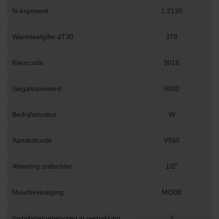
N-exponent
1.2130
Warmteafgifte dT30
378
Kleurcode
9016
Gegalvaniseerd
0000
Bedrijfsmodus
W
Aansluitcode
V565
Afmeting ontluchter
1/2"
Muurbevestiging
MOBB
Installatietoebehoren in verpakking
Y