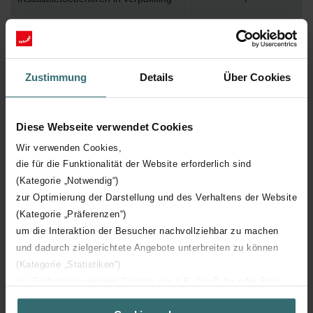
Max. werktemperatuur
82
Max. werkdruk
1000
Zustimmung
Details
Über Cookies
Lengte
590 mm
Diese Webseite verwendet Cookies
Hoogte
1500 mm
Wir verwenden Cookies,
die für die Funktionalität der Website erforderlich sind
(Kategorie „Notwendig“)
Diepte
16 mm
zur Optimierung der Darstellung und des Verhaltens der Website
(Kategorie „Präferenzen“)
Oriëntatie
V
um die Interaktion der Besucher nachvollziehbar zu machen
und dadurch zielgerichtete Angebote unterbreiten zu können
CE certificaat
Y
(Kategorie „Statistiken“)
zur Einbindung weiterer Dienste wie z.B. YouTube oder Bing
NF certificaat
00
(Kategorie „Marketing“)