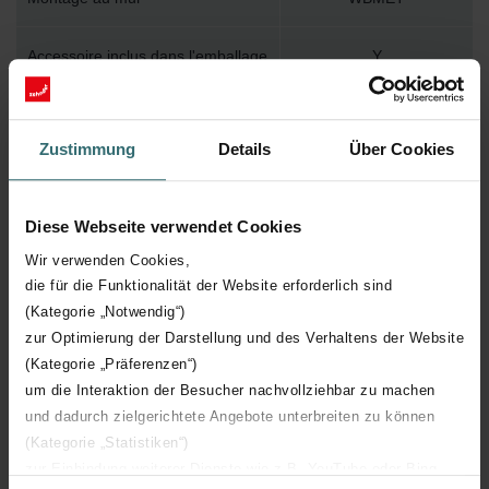
Accessoire inclus dans l'emballage
Y
Température de surface maximum
110
Zustimmung
Details
Über Cookies
Pression de service maximum
400
Diese Webseite verwendet Cookies
Longueur technique
2000 mm
Wir verwenden Cookies,
die für die Funktionalität der Website erforderlich sind
Hauteur technique
490 mm
(Kategorie „Notwendig“)
zur Optimierung der Darstellung und des Verhaltens der Website
Profondeur technique
39 mm
(Kategorie „Präferenzen“)
um die Interaktion der Besucher nachvollziehbar zu machen
Orientation
H
und dadurch zielgerichtete Angebote unterbreiten zu können
(Kategorie „Statistiken“)
Certification CE
Y
zur Einbindung weiterer Dienste wie z.B. YouTube oder Bing