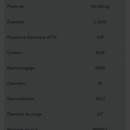
Poids net
18.100 kg
Exposant
1.3100
Puissance thermique dT30
428
Couleur
9016
Electrozingage
0000
Opération
W
Raccordement
S012
Diamètre de purge
1/2"
Montage au mur
WBMET