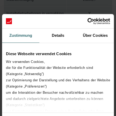
Installatietoebehoren in verpakking
Y
Max. werktemperatuur
110
Zustimmung
Details
Über Cookies
Max. werkdruk
400
Diese Webseite verwendet Cookies
Lengte
2000 mm
Wir verwenden Cookies,
die für die Funktionalität der Website erforderlich sind
Hoogte
490 mm
(Kategorie „Notwendig“)
zur Optimierung der Darstellung und des Verhaltens der Website
Diepte
39 mm
(Kategorie „Präferenzen“)
um die Interaktion der Besucher nachvollziehbar zu machen
Oriëntatie
H
und dadurch zielgerichtete Angebote unterbreiten zu können
(Kategorie „Statistiken“)
CE certificaat
Y
zur Einbindung weiterer Dienste wie z.B. YouTube oder Bing