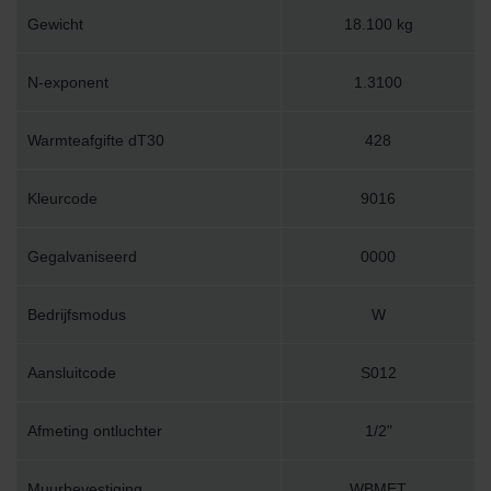
Gewicht
18.100 kg
N-exponent
1.3100
Warmteafgifte dT30
428
Kleurcode
9016
Gegalvaniseerd
0000
Bedrijfsmodus
W
Aansluitcode
S012
Afmeting ontluchter
1/2"
Muurbevestiging
WBMET