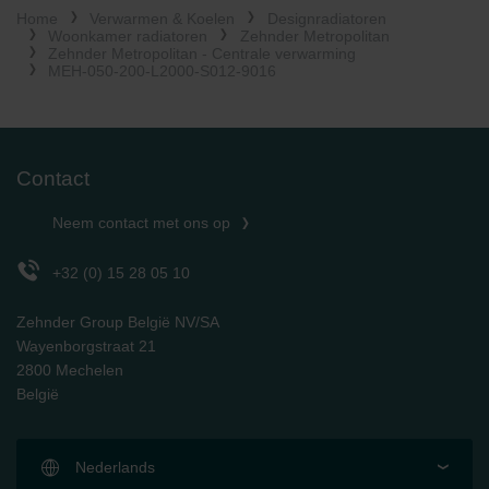
Home
Verwarmen & Koelen
Designradiatoren
Limitet Şirketi: Web Sitesi Çerezleri
Woonkamer radiatoren
Zehnder Metropolitan
Zehnder Group Nederland bv: Privacyverklaringen
Zehnder Metropolitan - Centrale verwarming
Zehnder Group Sales International: Privacy Policy
MEH-050-200-L2000-S012-9016
Zehnder Group Schweiz AG: Datenschutz
Zehnder Polska Sp. z o.o.: Oświadczenie o ochronie
danych Zehnder
Zehnder Group UK Limited: Privacy Policy
Contact
Neem contact met ons op
+32 (0) 15 28 05 10
Zehnder Group België NV/SA
Wayenborgstraat 21
2800 Mechelen
België
Nederlands