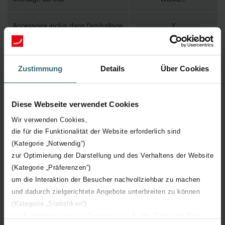
Accessoire inclus dans l'emballage
Y
Température de surface maximum
110
Zustimmung
Details
Über Cookies
Pression de service maximum
400
Diese Webseite verwendet Cookies
Longueur technique
600 mm
Wir verwenden Cookies,
die für die Funktionalität der Website erforderlich sind
Hauteur technique
1750 mm
(Kategorie „Notwendig“)
zur Optimierung der Darstellung und des Verhaltens der Website
Profondeur technique
39 mm
(Kategorie „Präferenzen“)
um die Interaktion der Besucher nachvollziehbar zu machen
Orientation
H
und dadurch zielgerichtete Angebote unterbreiten zu können
(Kategorie „Statistiken“)
Certification CE
Y
zur Einbindung weiterer Dienste wie z.B. YouTube oder Bing