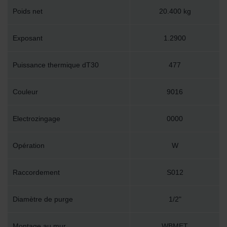
Poids net
20.400 kg
Exposant
1.2900
Puissance thermique dT30
477
Couleur
9016
Electrozingage
0000
Opération
W
Raccordement
S012
Diamètre de purge
1/2"
Montage au mur
WBMET