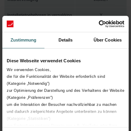
Installatietoebehoren in verpakking
Y
Max. werktemperatuur
110
Zustimmung
Details
Über Cookies
Max. werkdruk
400
Diese Webseite verwendet Cookies
Lengte
600 mm
Wir verwenden Cookies,
die für die Funktionalität der Website erforderlich sind
Hoogte
1750 mm
(Kategorie „Notwendig“)
zur Optimierung der Darstellung und des Verhaltens der Website
Diepte
39 mm
(Kategorie „Präferenzen“)
um die Interaktion der Besucher nachvollziehbar zu machen
Oriëntatie
H
und dadurch zielgerichtete Angebote unterbreiten zu können
(Kategorie „Statistiken“)
CE certificaat
Y
zur Einbindung weiterer Dienste wie z.B. YouTube oder Bing