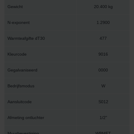
Gewicht
20.400 kg
N-exponent
1.2900
Warmteafgifte dT30
477
Kleurcode
9016
Gegalvaniseerd
0000
Bedrijfsmodus
W
Aansluitcode
S012
Afmeting ontluchter
1/2"
Muurbevestiging
WBMET