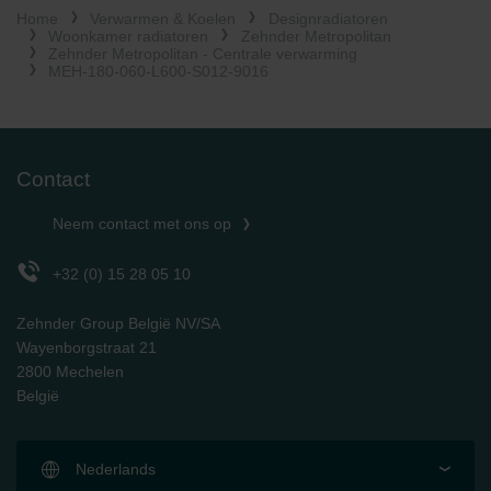
Home
Verwarmen & Koelen
Designradiatoren
Limitet Şirketi: Web Sitesi Çerezleri
Woonkamer radiatoren
Zehnder Metropolitan
Zehnder Group Nederland bv: Privacyverklaringen
Zehnder Metropolitan - Centrale verwarming
Zehnder Group Sales International: Privacy Policy
MEH-180-060-L600-S012-9016
Zehnder Group Schweiz AG: Datenschutz
Zehnder Polska Sp. z o.o.: Oświadczenie o ochronie
danych Zehnder
Zehnder Group UK Limited: Privacy Policy
Contact
Neem contact met ons op
+32 (0) 15 28 05 10
Zehnder Group België NV/SA
Wayenborgstraat 21
2800 Mechelen
België
Nederlands