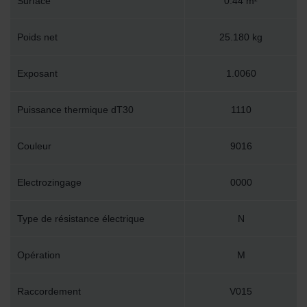
Surface
0.44 m²
Poids net
25.180 kg
Exposant
1.0060
Puissance thermique dT30
1110
Couleur
9016
Electrozingage
0000
Type de résistance électrique
N
Opération
M
Raccordement
V015