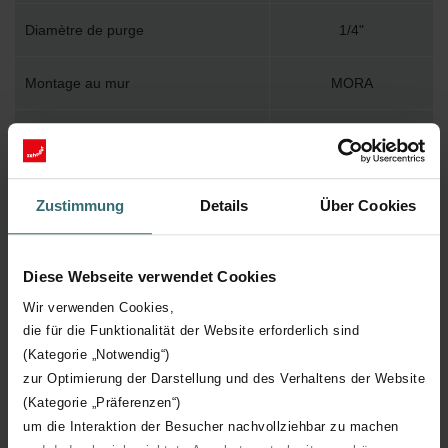
Diamètre de purge
1/4"
Montage au mur
MORA
Accessoire inclus dans l'emballage
Y
Température de surface maximum
120
Zustimmung
Details
Über Cookies
Pression de service maximum
400
Diese Webseite verwendet Cookies
Longueur technique
1004 mm
Wir verwenden Cookies,
die für die Funktionalität der Website erforderlich sind
Hauteur technique
444 mm
(Kategorie „Notwendig“)
zur Optimierung der Darstellung und des Verhaltens der Website
Profondeur technique
117 mm
(Kategorie „Präferenzen“)
um die Interaktion der Besucher nachvollziehbar zu machen