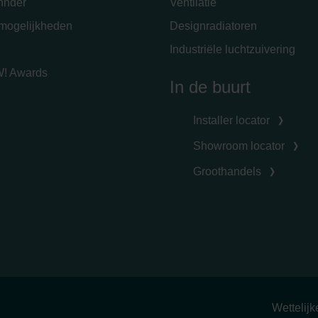
hnder
Ventilatie
emogelijkheden
Designradiatoren
Industriële luchtzuivering
! Awards
In de buurt
Installer locator
Showroom locator
Groothandels
Wettelij