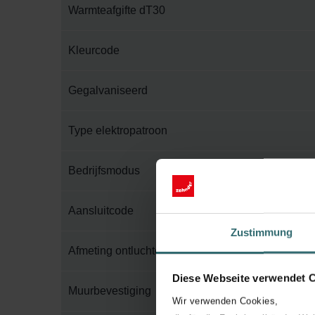
Warmteafgifte dT30
Kleurcode
Gegalvaniseerd
Type elektropatroon
Bedrijfsmodus
Aansluitcode
Zustimmung
Afmeting ontluchter
Diese Webseite verwendet 
Muurbevestiging
Wir verwenden Cookies,