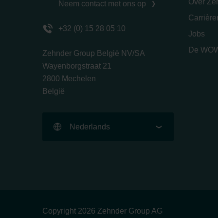
Over Ze
Neem contact met ons op
Carrièr
+32 (0) 15 28 05 10
Jobs
De WOW
Zehnder Group België NV/SA
Wayenborgstraat 21
2800 Mechelen
België
Nederlands
Copyright 2026 Zehnder Group AG