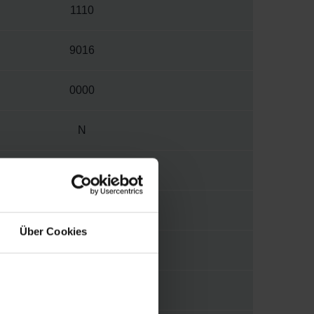
1110
9016
0000
N
M
V015
Über Cookies
1/4"
MORA