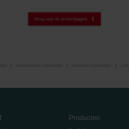
Terug naar de productpagina
ren
Woonkamer radiatoren
Zehnder Nova Neo
Zeh
f
Producten