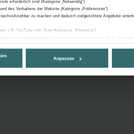
bsite erforderlich sind (Kategorie „Notwendig“)
 und des Verhaltens der Website (Kategorie „Präferenzen“)
 nachvollziehbar zu machen und dadurch zielgerichtete Angebote unterb
 wie z.B. YouTube oder Bing (Kategorie „Marketing“)
Datenschutzerklärung erhalten Sie weitere Informationen. Durch die Aus
ehnen sie ab. Bei der Auswahl von „Statistiken“ willigen Sie ein, dass w
Ihnen die bestmögliche Nutzererfahrung zu ermöglichen und Ihnen maß
ies
Anpassen
ur Verfügung zu stellen. Alle Einwilligungen können Sie selbstverständli
.
nder Group
cy
clarations de confidentialité
 s.r.o.: Zásady ochrany osobních údajů
tion des données
lítica de privacidad
ivacy