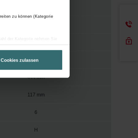
Y
reiten zu können (Kategorie
120
wahl der Kategorie nehmen Sie
400
ir Ihren Besuchsverlauf auf
geschneiderte Informationen
1004 mm
Cookies zulassen
ch über einen Link in der
444 mm
117 mm
6
H