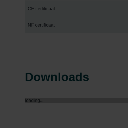
Zehnder Group İç Mekan İklimle
CE certificaat
Zehnder Group Nederland bv: 
Zehnder Group Sales Internati
NF certificaat
Zehnder Group Schweiz AG: D
Zehnder Polska Sp. z o.o.: O
Zehnder Group UK Limited: Pr
Downloads
loading...