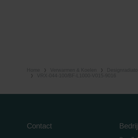
Home
Verwarmen & Koelen
Designradiato
VRX-044-100/BF-L1000-V015-9016
Contact
Bedrij