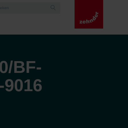
0/BF-
-9016