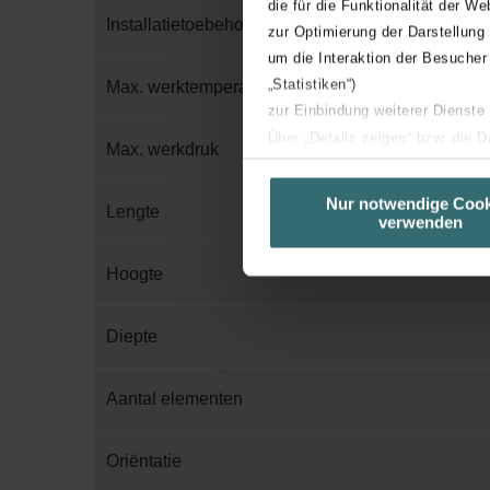
die für die Funktionalität der We
Installatietoebehoren in verpakking
zur Optimierung der Darstellung
um die Interaktion der Besucher
„Statistiken“)
Max. werktemperatuur
zur Einbindung weiterer Dienste
Über „Details zeigen“ bzw. die 
Max. werkdruk
die jeweiligen Cookies an oder l
unserer Website verwenden, um 
Nur notwendige Cook
Lengte
verwenden
basierend auf Ihren Interessen z
Datenschutzerklärung widerrufen
Hoogte
Datenschutzerklärung der Zeh
Diepte
Zehnder Group AG: Data Priva
Zehnder Group België nv/sa: Dé
Zehnder Group Czech Republic
Aantal elementen
Zehnder Group France: Protec
Zehnder Group Ibérica SAU: Po
Oriëntatie
Zehnder Group Italia S.r.l.: Pr