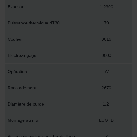
Exposant
1.2300
Puissance thermique dT30
79
Couleur
9016
Electrozingage
0000
Opération
W
Raccordement
2670
Diamètre de purge
1/2"
Montage au mur
LUGTD
Accessoire inclus dans l'emballage
Y