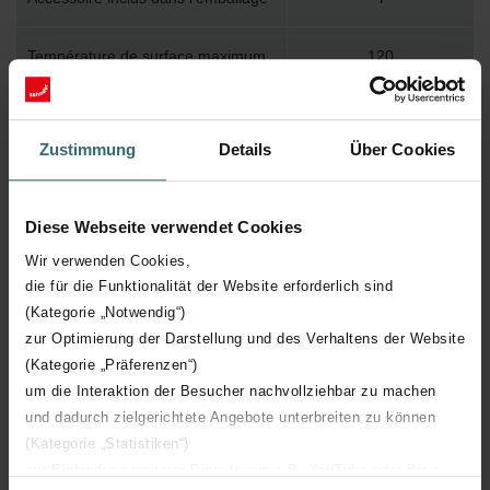
Température de surface maximum
120
Pression de service maximum
500
Zustimmung
Details
Über Cookies
Longueur technique
1500 mm
Diese Webseite verwendet Cookies
Hauteur technique
70 mm
Wir verwenden Cookies,
die für die Funktionalität der Website erforderlich sind
Profondeur technique
38 mm
(Kategorie „Notwendig“)
zur Optimierung der Darstellung und des Verhaltens der Website
Nombre d'éléments
1
(Kategorie „Präferenzen“)
um die Interaktion der Besucher nachvollziehbar zu machen
Orientation
H
und dadurch zielgerichtete Angebote unterbreiten zu können
(Kategorie „Statistiken“)
Certification CE
Y
zur Einbindung weiterer Dienste wie z.B. YouTube oder Bing