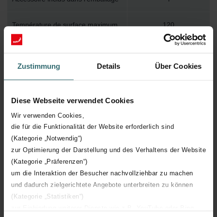
Température de surface maximum
120
Pression de service maximum
500
Zustimmung
Details
Über Cookies
Longueur technique
1900 mm
Diese Webseite verwendet Cookies
Hauteur technique
70 mm
Wir verwenden Cookies,
die für die Funktionalität der Website erforderlich sind
Profondeur technique
38 mm
(Kategorie „Notwendig“)
zur Optimierung der Darstellung und des Verhaltens der Website
Nombre d'éléments
1
(Kategorie „Präferenzen“)
um die Interaktion der Besucher nachvollziehbar zu machen
Orientation
H
und dadurch zielgerichtete Angebote unterbreiten zu können
(Kategorie „Statistiken“)
Certification CE
Y
zur Einbindung weiterer Dienste wie z.B. YouTube oder Bing