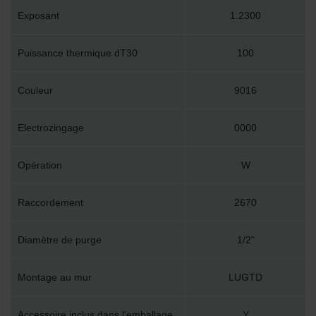
Exposant
1.2300
Puissance thermique dT30
100
Couleur
9016
Electrozingage
0000
Opération
W
Raccordement
2670
Diamètre de purge
1/2"
Montage au mur
LUGTD
Accessoire inclus dans l'emballage
Y