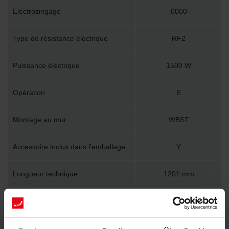
Electrozingage
0000
Type de résistance électrique
RF2
Puissance électrique
1500 W
Opération
E
Montage au mur
WBST
Accessoire inclus dans l'emballage
Y
Longueur technique
1201 mm
Hauteur technique
700 mm
Profondeur technique
93 mm