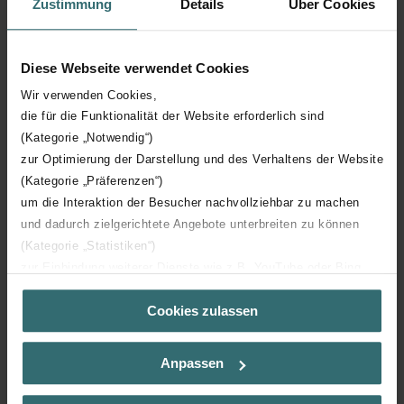
Zustimmung
Details
Über Cookies
Nombre d'éléments
16
Diese Webseite verwendet Cookies
Orientation
V
Wir verwenden Cookies,
die für die Funktionalität der Website erforderlich sind
(Kategorie „Notwendig“)
Certification CE
Y
zur Optimierung der Darstellung und des Verhaltens der Website
(Kategorie „Präferenzen“)
Certification NF
02
um die Interaktion der Besucher nachvollziehbar zu machen
und dadurch zielgerichtete Angebote unterbreiten zu können
(Kategorie „Statistiken“)
zur Einbindung weiterer Dienste wie z.B. YouTube oder Bing
(Kategorie „Marketing“)
Cookies zulassen
Über „Details zeigen“ bzw. die Datenschutzerklärung erhalten
Téléchargements
Sie weitere Informationen. Durch die Auswahl der Kategorie
nehmen Sie die jeweiligen Cookies an oder lehnen sie ab. Bei
loading...
Anpassen
der Auswahl von „Statistiken“ willigen Sie ein, dass wir Ihren
Besuchsverlauf auf unserer Website verwenden, um Ihnen die