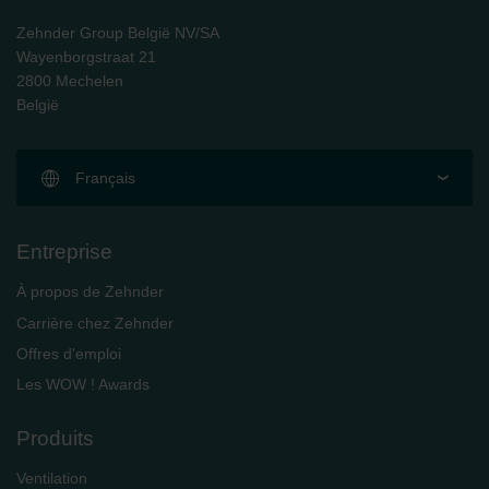
Zehnder Group UK Limited: Privacy Policy
Zehnder Group België NV/SA
Wayenborgstraat 21
2800 Mechelen
België
Français
Entreprise
À propos de Zehnder
Carrière chez Zehnder
Offres d'emploi
Les WOW ! Awards
Produits
Ventilation