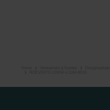
Home
Verwarmen & Koelen
Designradiato
ROEVD070-120/GF-L1184-9016