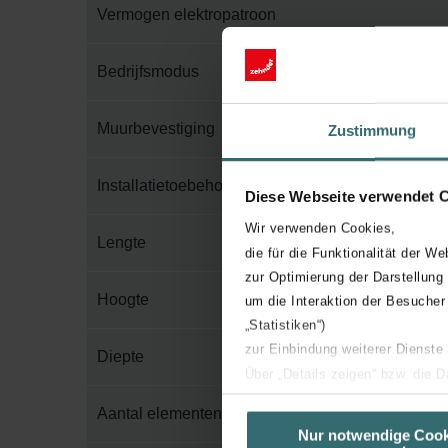
Vermogen elektropatroon
Bedrijfsmodus
Muurbevestiging
Zustimmung
Installatietoebehoren in verpakking
Diese Webseite verwendet 
Wir verwenden Cookies,
Lengte
die für die Funktionalität der We
zur Optimierung der Darstellung
Hoogte
um die Interaktion der Besucher
„Statistiken“)
zur Einbindung weiterer Dienste
Diepte
Über „Details zeigen“ bzw. die 
die jeweiligen Cookies an oder l
Aantal elementen
unserer Website verwenden, um 
Nur notwendige Cook