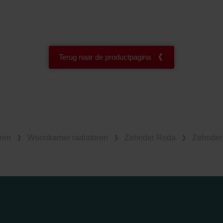
Terug naar de productpagina
ren
Woonkamer radiatoren
Zehnder Roda
Zehnder 