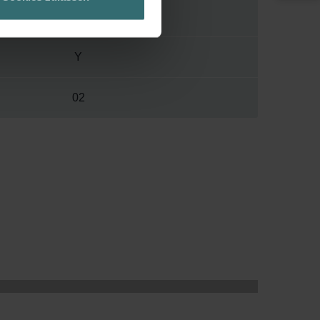
ch über einen Link in der
V
Y
02