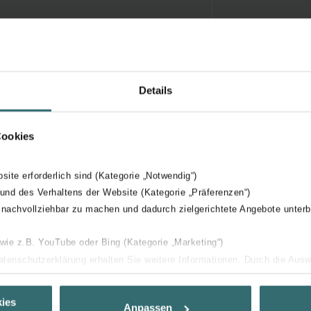
Details
Cookies
bsite erforderlich sind (Kategorie „Notwendig“)
 und des Verhaltens der Website (Kategorie „Präferenzen“)
 nachvollziehbar zu machen und dadurch zielgerichtete Angebote unterb
 wie z.B. YouTube oder Bing (Kategorie „Marketing“)
Datenschutzerklärung erhalten Sie weitere Informationen. Durch die Aus
ehnen sie ab. Bei der Auswahl von „Statistiken“ willigen Sie ein, dass w
Ihnen die bestmögliche Nutzererfahrung zu ermöglichen und Ihnen maß
ies
Anpassen