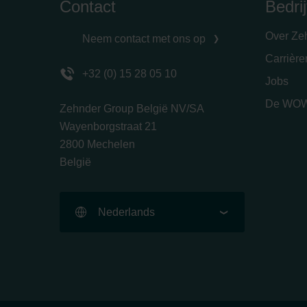
Contact
Bedrij
Over Ze
Neem contact met ons op
Carrièr
+32 (0) 15 28 05 10
Jobs
De WOW
Zehnder Group België NV/SA
Wayenborgstraat 21
2800 Mechelen
België
Nederlands