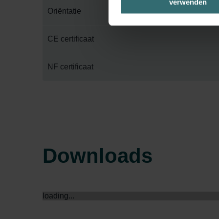
verwenden
basierend auf Ihren Interessen z
Oriëntatie
Datenschutzerklärung widerrufen
CE certificaat
Datenschutzerklärung der Zeh
Zehnder Group AG: Data Priva
Zehnder Group België nv/sa: Dé
NF certificaat
Zehnder Group Czech Republic
Zehnder Group France: Protec
Zehnder Group Ibérica SAU: Po
Zehnder Group Italia S.r.l.: Pr
Zehnder Group İç Mekan İklimle
Zehnder Group Nederland bv: 
Downloads
Zehnder Group Sales Internati
Zehnder Group Schweiz AG: D
Zehnder Polska Sp. z o.o.: O
Zehnder Group UK Limited: Pr
loading...