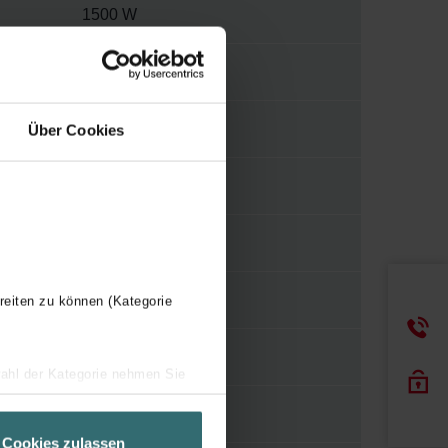
1500 W
E
WBST
Über Cookies
Y
1201 mm
700 mm
reiten zu können (Kategorie
93 mm
wahl der Kategorie nehmen Sie
ir Ihren Besuchsverlauf auf
16
geschneiderte Informationen
Cookies zulassen