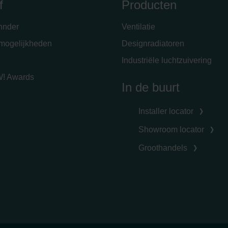
f
Producten
hnder
Ventilatie
emogelijkheden
Designradiatoren
Industriële luchtzuivering
! Awards
In de buurt
Installer locator
Showroom locator
Groothandels