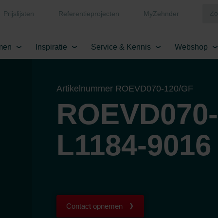
Prijslijsten
Referentieprojecten
MyZehnder
men
Inspiratie
Service & Kennis
Webshop
Artikelnummer ROEVD070-120/GF
ROEVD070-
L1184-9016
Contact opnemen