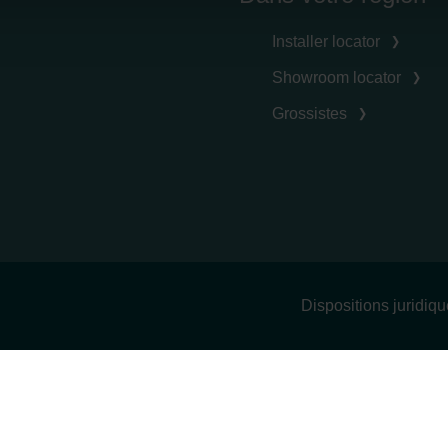
cy
Installer locator
clarations de confidentialité
 s.r.o.: Zásady ochrany osobních údajů
Showroom locator
tion des données
Grossistes
lítica de privacidad
ivacy
ndirme Sanayi ve Ticaret Limitet Şirketi: Web Sitesi Çerezleri
Privacyverklaringen
onal: Privacy Policy
atenschutz
świadczenie o ochronie danych Zehnder
Dispositions juridiq
ivacy Policy