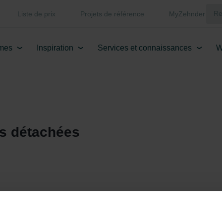
Liste de prix
Projets de référence
MyZehnder
mes
Inspiration
Services et connaissances
W
es détachées