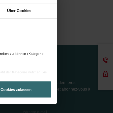
Über Cookies
reiten zu können (Kategorie
Bulletin
wahl der Kategorie nehmen Sie
ir Ihren Besuchsverlauf auf
Restez informé des dernières
geschneiderte Informationen
actualités Zehnder et abonnez-vous à
Cookies zulassen
ch über einen Link in der
la newsletter.