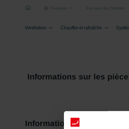
Français
Á propos de Zehnder
Ventilation
Chauffer et rafraîchir
Systè
Informations sur les pièc
Informations produits