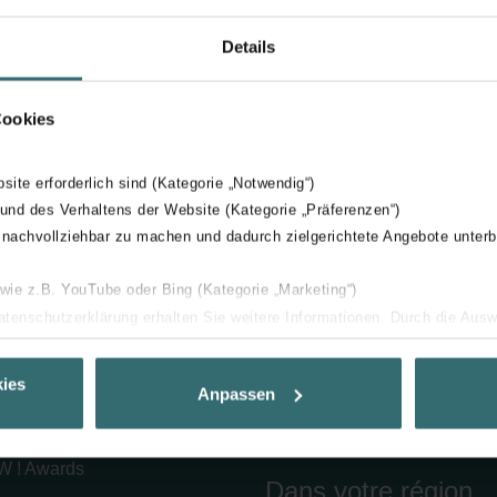
Details
Cookies
bsite erforderlich sind (Kategorie „Notwendig“)
 und des Verhaltens der Website (Kategorie „Präferenzen“)
 nachvollziehbar zu machen und dadurch zielgerichtete Angebote unterb
 wie z.B. YouTube oder Bing (Kategorie „Marketing“)
prise
Produits
Datenschutzerklärung erhalten Sie weitere Informationen. Durch die Aus
ehnen sie ab. Bei der Auswahl von „Statistiken“ willigen Sie ein, dass w
s de Zehnder
Ventilation
Ihnen die bestmögliche Nutzererfahrung zu ermöglichen und Ihnen maß
ies
Anpassen
 chez Zehnder
Radiateurs design
ur Verfügung zu stellen. Alle Einwilligungen können Sie selbstverständli
'emploi
Industrial Air Purification
.
 ! Awards
Dans votre région
nder Group