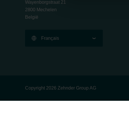
Wayenborgstraat 21
Zehnder Group AG: Data Priva
2800 Mechelen
Zehnder Group België nv/sa: Dé
België
Zehnder Group Czech Republic
Zehnder Group France: Protec
Zehnder Group Ibérica SAU: Po
Français
Zehnder Group Italia S.r.l.: Pr
Zehnder Group İç Mekan İklimle
Zehnder Group Nederland bv: 
Zehnder Group Sales Internati
Zehnder Group Schweiz AG: D
Zehnder Polska Sp. z o.o.: O
Copyright 2026 Zehnder Group AG
Zehnder Group UK Limited: Pr