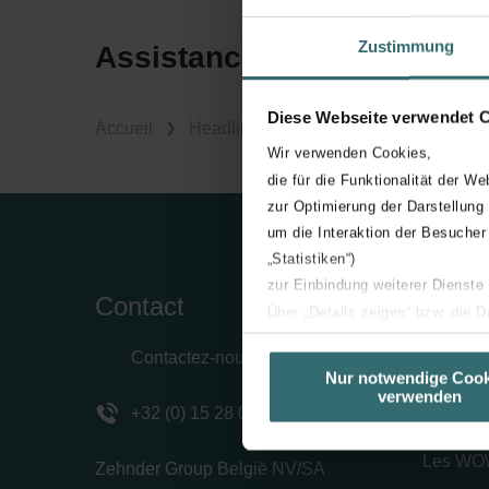
Zustimmung
Assistance technique
Diese Webseite verwendet 
Accueil
Headlines
Wir verwenden Cookies,
die für die Funktionalität der We
zur Optimierung der Darstellung
um die Interaktion der Besucher
„Statistiken“)
zur Einbindung weiterer Dienste
Contact
Entre
Über „Details zeigen“ bzw. die 
die jeweiligen Cookies an oder l
À propo
Contactez-nous
unserer Website verwenden, um 
Nur notwendige Cook
Carrière
verwenden
basierend auf Ihren Interessen z
+32 (0) 15 28 05 10
Offres d
Datenschutzerklärung widerrufen
Les WOW
Zehnder Group België NV/SA
Datenschutzerklärung der Zeh