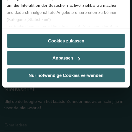
um die Interaktion der Besucher nachvollziehbar zu machen
Ventilatie
und dadurch zielgerichtete Angebote unterbreiten zu können
Designradiatoren
(Kategorie „Statistiken“)
Industriële luchtzuivering
zur Einbindung weiterer Dienste wie z.B. YouTube oder Bing
(Kategorie „Marketing“)
In de buurt
Cookies zulassen
Über „Details zeigen“ bzw. die Datenschutzerklärung erhalten
Sie weitere Informationen. Durch die Auswahl der Kategorie
Installer locator
nehmen Sie die jeweiligen Cookies an oder lehnen sie ab. Bei
Anpassen
der Auswahl von „Statistiken“ willigen Sie ein, dass wir Ihren
Showroom locator
Besuchsverlauf auf unserer Website verwenden, um Ihnen die
Groothandels
bestmögliche Nutzererfahrung zu ermöglichen und Ihnen
Nur notwendige Cookies verwenden
maßgeschneiderte Informationen basierend auf Ihren Interessen
zur Verfügung zu stellen. Alle Einwilligungen können Sie
Nieuwsbrief
selbstverständlich über einen Link in der Datenschutzerklärung
widerrufen.
Blijf op de hoogte van het laatste Zehnder nieuws en schrijf je in
voor de nieuwsbrief
Datenschutzerklärung der Zehnder Group
Zehnder Group AG: Data Privacy
Zehnder Group België nv/sa: Déclarations de confidentialité
Zehnder Group Czech Republic s.r.o.: Zásady ochrany