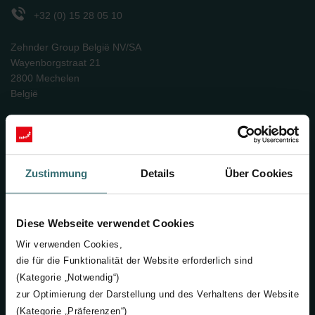
+32 (0) 15 28 05 10
Zehnder Group België NV/SA
Wayenborgstraat 21
2800 Mechelen
België
Nederlands
Zustimmung
Details
Über Cookies
Bedrijf
Over Zehnder
Diese Webseite verwendet Cookies
Carrièremogelijkheden
Wir verwenden Cookies,
Jobs
die für die Funktionalität der Website erforderlich sind
De WOW! Awards
(Kategorie „Notwendig“)
zur Optimierung der Darstellung und des Verhaltens der Website
Producten
(Kategorie „Präferenzen“)