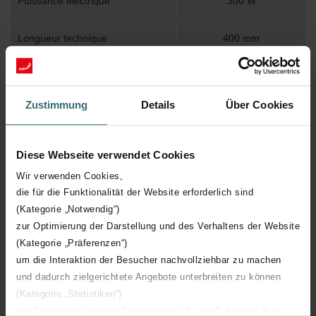
Puissance électrique
300 W
Longueur technique
400 mm
Hauteur technique
860 mm
Zustimmung
Details
Über Cookies
Profondeur technique
40 mm
Certification CE
Y
Diese Webseite verwendet Cookies
Wir verwenden Cookies,
die für die Funktionalität der Website erforderlich sind
(Kategorie „Notwendig“)
zur Optimierung der Darstellung und des Verhaltens der Website
(Kategorie „Präferenzen“)
Retour à la page produit
um die Interaktion der Besucher nachvollziehbar zu machen
und dadurch zielgerichtete Angebote unterbreiten zu können
(Kategorie „Statistiken“)
zur Einbindung weiterer Dienste wie z.B. YouTube oder Bing