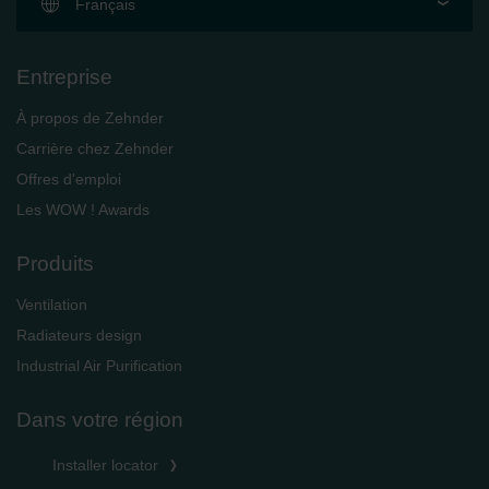
Français
Zehnder Group İç Mekan İklimlendirme Sanayi ve Ticaret
Limitet Şirketi: Web Sitesi Çerezleri
Zehnder Group Nederland bv: Privacyverklaringen
Entreprise
Zehnder Group Sales International: Privacy Policy
Zehnder Group Schweiz AG: Datenschutz
À propos de Zehnder
Zehnder Polska Sp. z o.o.: Oświadczenie o ochronie
Carrière chez Zehnder
danych Zehnder
Offres d'emploi
Zehnder Group UK Limited: Privacy Policy
Les WOW ! Awards
Produits
Ventilation
Radiateurs design
Industrial Air Purification
Dans votre région
Installer locator