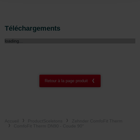
Zehnder Group AG: Data Privacy
Zehnder Group België nv/sa: Déclarations de confidentialité
Zehnder Group Czech Republic s.r.o.: Zásady ochrany
osobních údajů
Téléchargements
Zehnder Group France: Protection des données
Zehnder Group Ibérica SAU: Política de privacidad
loading...
Zehnder Group Italia S.r.l.: Privacy
Zehnder Group İç Mekan İklimlendirme Sanayi ve Ticaret
Limitet Şirketi: Web Sitesi Çerezleri
Zehnder Group Nederland bv: Privacyverklaringen
Zehnder Group Sales International: Privacy Policy
Zehnder Group Schweiz AG: Datenschutz
Retour à la page produit
Zehnder Polska Sp. z o.o.: Oświadczenie o ochronie
danych Zehnder
Zehnder Group UK Limited: Privacy Policy
Accueil
ProductSceletons
Zehnder ComfoFit Therm
ComfoFit Therm DN90 - Coude 90°