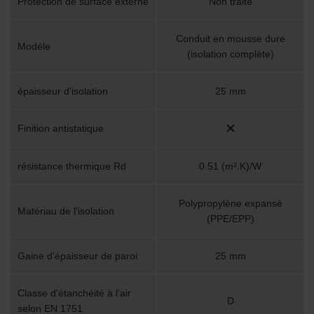
Protection de surface externe
Non traité
Conduit en mousse dure
Modèle
(isolation complète)
épaisseur d'isolation
25 mm
Finition antistatique
résistance thermique Rd
0.51 (m².K)/W
Polypropylène expansé
Matériau de l'isolation
(PPE/EPP)
Gaine d'épaisseur de paroi
25 mm
Classe d'étanchéité à l'air
D
selon EN 1751