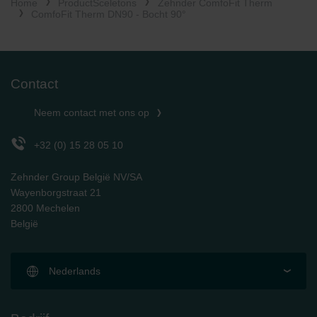
Home
ProductSceletons
Zehnder ComfoFit Therm
ComfoFit Therm DN90 - Bocht 90°
Contact
Neem contact met ons op
+32 (0) 15 28 05 10
Zehnder Group België NV/SA
Wayenborgstraat 21
2800 Mechelen
België
Nederlands