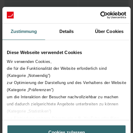
longueur de travail
250 mm
Raccordement 2
Autre
Zustimmung
Details
Über Cookies
Couche retardatrice de vapeur
Diese Webseite verwendet Cookies
Raccordement 1
Extrémité de conduit
Wir verwenden Cookies,
die für die Funktionalität der Website erforderlich sind
Matériau isolant
Autre
(Kategorie „Notwendig“)
zur Optimierung der Darstellung und des Verhaltens der Website
Avec noyau/quille
(Kategorie „Präferenzen“)
um die Interaktion der Besucher nachvollziehbar zu machen
und dadurch zielgerichtete Angebote unterbreiten zu können
Avec vêtement de protection
damassé
(Kategorie „Statistiken“)
zur Einbindung weiterer Dienste wie z.B. YouTube oder Bing
(Kategorie „Marketing“)
température moyenne maximale
40 °C
Cookies zulassen
Über „Details zeigen“ bzw. die Datenschutzerklärung erhalten