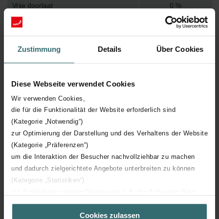
Vrije doorlaat
0 %
Werkende lengte
250 mm
Zustimmung
Details
Über Cookies
Aansluiting 2
Overig
Dampremmende laag
Diese Webseite verwendet Cookies
Wir verwenden Cookies,
Aansluiting 1
Kanaaluiteinde
die für die Funktionalität der Website erforderlich sind
(Kategorie „Notwendig“)
zur Optimierung der Darstellung und des Verhaltens der Website
Soort isolatiemateriaal
Overig
(Kategorie „Präferenzen“)
um die Interaktion der Besucher nachvollziehbar zu machen
Met kern/kegel
und dadurch zielgerichtete Angebote unterbreiten zu können
(Kategorie „Statistiken“)
Met geweven afschermdoek
zur Einbindung weiterer Dienste wie z.B. YouTube oder Bing
(Kategorie „Marketing“)
Max. mediumtemperatuur (continu)
40 °C
Cookies zulassen
Über „Details zeigen“ bzw. die Datenschutzerklärung erhalten