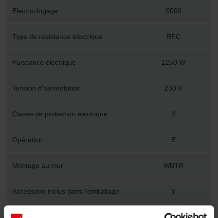
Electrozingage
0000
Type de résistance électrique
RFC
Puissance électrique
1250 W
Tension d'alimentation
230 V
Classe de protection électrique
2
Opération
E
Montage au mur
WBTR
Accessoire inclus dans l'emballage
Y
Longueur technique
800 mm