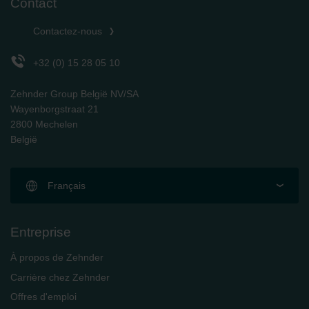
Contact
Zehnder Group Schweiz AG: Datenschutz
Zehnder Polska Sp. z o.o.: Oświadczenie o ochronie
Contactez-nous
danych Zehnder
Zehnder Group UK Limited: Privacy Policy
+32 (0) 15 28 05 10
Zehnder Group België NV/SA
Wayenborgstraat 21
2800 Mechelen
België
Français
Entreprise
À propos de Zehnder
Carrière chez Zehnder
Offres d'emploi