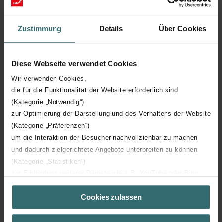
Hauteur technique
1826 mm
Zustimmung
Details
Über Cookies
Profondeur technique
75 mm
Diese Webseite verwendet Cookies
Nombre d'éléments
41
Wir verwenden Cookies,
die für die Funktionalität der Website erforderlich sind
(Kategorie „Notwendig“)
Orientation
H
zur Optimierung der Darstellung und des Verhaltens der Website
(Kategorie „Präferenzen“)
Certification CE
Y
um die Interaktion der Besucher nachvollziehbar zu machen
und dadurch zielgerichtete Angebote unterbreiten zu können
Certification NF
00
(Kategorie „Statistiken“)
zur Einbindung weiterer Dienste wie z.B. YouTube oder Bing
(Kategorie „Marketing“)
Cookies zulassen
Über „Details zeigen“ bzw. die Datenschutzerklärung erhalten
Sie weitere Informationen. Durch die Auswahl der Kategorie
nehmen Sie die jeweiligen Cookies an oder lehnen sie ab. Bei